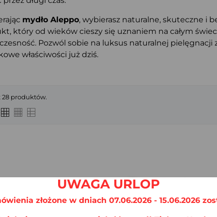
 przez długi czas.
rając
mydło Aleppo
, wybierasz naturalne, skuteczne i b
kt, który od wieków cieszy się uznaniem na całym świecie
zesność. Pozwól sobie na luksus naturalnej pielęgnacji 
kowe właściwości już dziś.
t 28 produktów.
SZYBKI PODGLĄD
SZYBKI PODGLĄD
UWAGA URLOP
ówienia złożone w dniach 07.06.2026 - 15.06.2026 zos