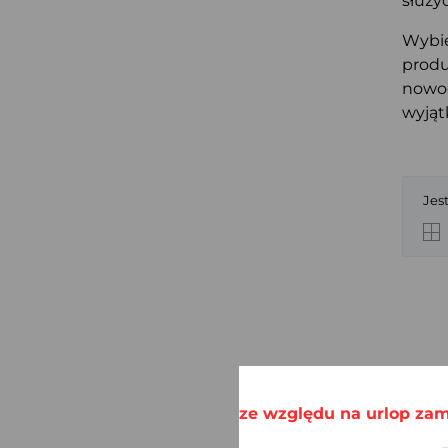
służyć
Wybie
produ
nowoc
wyjąt
Jes
ze względu na urlop zam