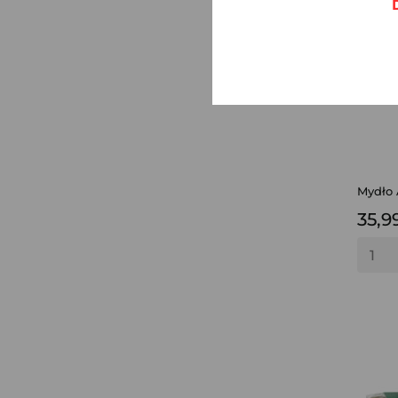
Mydło 
35,99