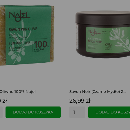
Oliwne 100% Najel
Savon Noir (czarne Mydło) Z...
 zł
26,99 zł
DODAJ DO KOSZYKA
DODAJ DO KOSZ
SZYBKI PODGLĄD
SZYBKI PODGLĄD