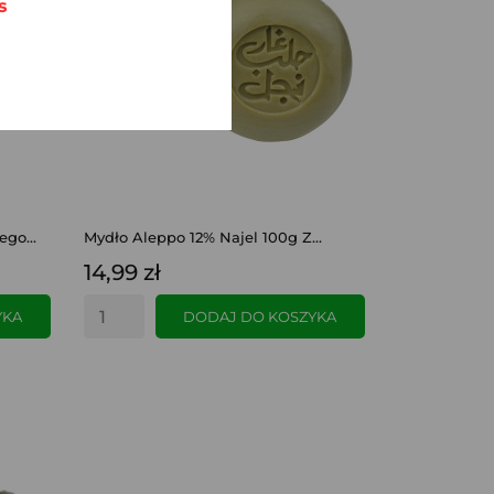
s
go...
Mydło Aleppo 12% Najel 100g Z...
14,99 zł
YKA
DODAJ DO KOSZYKA
SZYBKI PODGLĄD