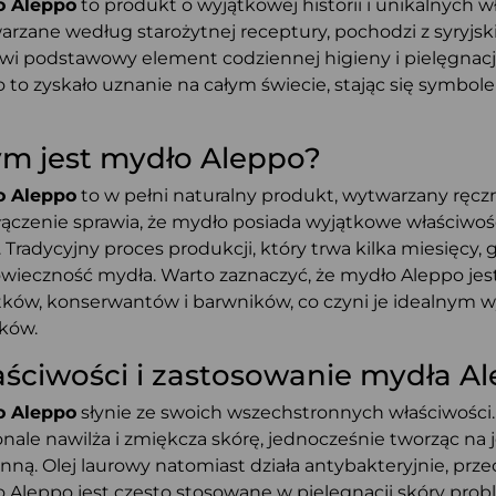
o Aleppo
to produkt o wyjątkowej historii i unikalnych 
rzane według starożytnej receptury, pochodzi z syryjs
wi podstawowy element codziennej higieny i pielęgnacj
 to zyskało uznanie na całym świecie, stając się symbole
m jest mydło Aleppo?
o Aleppo
to w pełni naturalny produkt, wytwarzany ręczni
łączenie sprawia, że mydło posiada wyjątkowe właściwośc
. Tradycyjny proces produkcji, który trwa kilka miesięcy,
wieczność mydła. Warto zaznaczyć, że mydło Aleppo jes
ków, konserwantów i barwników, co czyni je idealnym wy
ików.
ściwości i zastosowanie mydła A
o Aleppo
słynie ze swoich wszechstronnych właściwości. 
nale nawilża i zmiękcza skórę, jednocześnie tworząc na j
nną. Olej laurowy natomiast działa antybakteryjnie, przec
 Aleppo jest często stosowane w pielęgnacji skóry prob