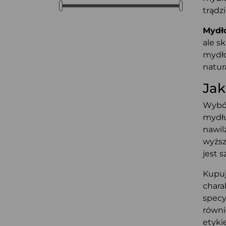
trądz
Mydł
ale s
mydło
natur
Jak
Wybór
mydłu
nawil
wyższ
jest 
Kupu
chara
specy
równi
etyki