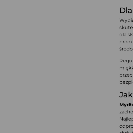
Dla
Wybie
skute
dla sk
produ
środo
Regul
miękk
przec
bezpi
Jak
Mydł
zacho
Najle
odpro