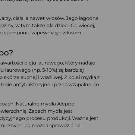
zy, ciała, a nawet włosów. Jego łagodna,
dziny, w tym także dla dzieci. Co więcej,
ego szamponu, zapewniając włosom
po?
wartości oleju laurowego, który nadaje
u laurowego (np. 5-10%) są bardziej
 skórze suchej i wrażliwej. Z kolei mydła z
ałanie antybakteryjne i przeciwzapalne, co
 zapach. Naturalne mydło Aleppo
owierzchnią. Zapach mydła jest
radycyjnego procesu produkcji. Ważne jest
emicznych, co można sprawdzić na