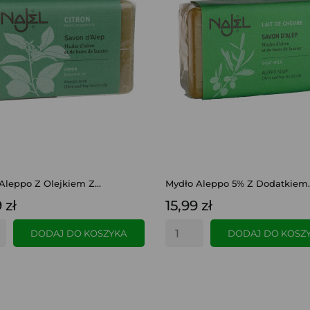
Aleppo Z Olejkiem Z...
Mydło Aleppo 5% Z Dodatkiem..
 zł
15,99 zł
DODAJ DO KOSZYKA
DODAJ DO KOSZ
SZYBKI PODGLĄD
SZYBKI PODGLĄD