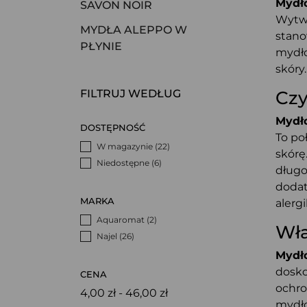
Mydł
SAVON NOIR
Wytwa
MYDŁA ALEPPO W
stano
PŁYNIE
mydło
skóry.
FILTRUJ WEDŁUG
Czy
Mydł
DOSTĘPNOŚĆ
To po
W magazynie
(22)
skórę
Niedostępne
(6)
długo
dodat
MARKA
alerg
Aquaromat
(2)
Wła
Najel
(26)
Mydł
dosko
CENA
ochro
4,00 zł - 46,00 zł
mydło