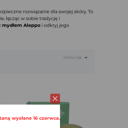
ezpieczne rozwiązanie dla swojej skóry. To
, łącząc w sobie tradycję i
z
mydłem Aleppo
i odkryj jego
Sortuj wg:

SZYBKI PODGLĄD
taną wysłane 16 czerwca.