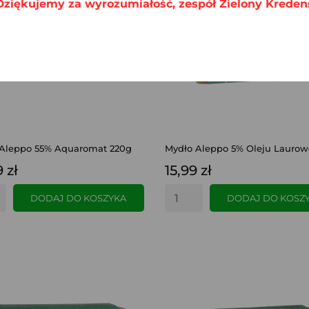
Dziękujemy za wyrozumiałość, zespół Zielony Kreden
Aleppo 55% Aquaromat 220g
Mydło Aleppo 5% Oleju Laurowe
 zł
15,99 zł
DODAJ DO KOSZYKA
DODAJ DO KOSZ
SZYBKI PODGLĄD
SZYBKI PODGLĄD