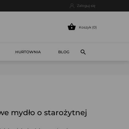
Zaloguj się

Koszyk (0)

HURTOWNIA
BLOG
we mydło o starożytnej