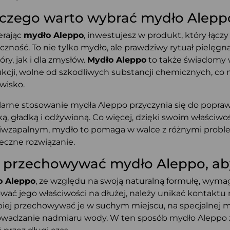
czego warto wybrać mydło Alepp
rając
mydło Aleppo
, inwestujesz w produkt, który łączy
czność. To nie tylko mydło, ale prawdziwy rytuał pielęgn
óry, jak i dla zmysłów.
Mydło Aleppo
to także świadomy 
kcji, wolne od szkodliwych substancji chemicznych, co
wisko.
arne stosowanie mydła Aleppo przyczynia się do poprawy
ą, gładką i odżywioną. Co więcej, dzięki swoim właściw
iwzapalnym, mydło to pomaga w walce z różnymi problem
eczne rozwiązanie.
 przechowywać mydło Aleppo, aby 
o Aleppo
, ze względu na swoją naturalną formułę, wy
wać jego właściwości na dłużej, należy unikać kontaktu 
piej przechowywać je w suchym miejscu, na specjalnej m
wadzanie nadmiaru wody. W ten sposób mydło Aleppo z