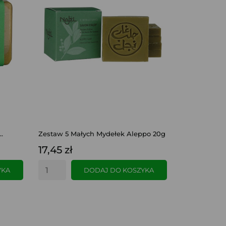
.
Zestaw 5 Małych Mydełek Aleppo 20g
17,45 zł
YKA
DODAJ DO KOSZYKA
SZYBKI PODGLĄD