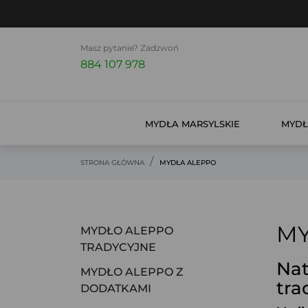
Masz pytanie? Zadzwoń
884 107 978
MYDŁA MARSYLSKIE
MYDŁ
STRONA GŁÓWNA
MYDŁA ALEPPO
MY
MYDŁO ALEPPO
TRADYCYJNE
Nat
MYDŁO ALEPPO Z
tra
DODATKAMI