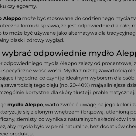
iku czy egzemy.
o Aleppo
może być stosowane do codziennego mycia twar
kuteczna formuła sprawia, że jest odpowiednie dla całej ro
 to może być używane jako alternatywa dla tradycyjn
alny blask i zdrowy wygląd.
 wybrać odpowiednie mydło Alep
 odpowiedniego mydła Aleppo zależy od procentowej za
 specyficzne właściwości. Mydła z niższą zawartością olej
żające i łagodne, co czyni je idealnym wyborem dla osób o
ą zawartością tego oleju (np. 20-40%) mają silniejsze dzi
szczególnie korzystne dla skóry tłustej i problematycznej.
jąc
mydło Aleppo
, warto zwrócić uwagę na jego kolor i
kteryzuje się zielonym wnętrzem i brązową, utlenioną p
ficzny, ziemisty, co wynika z naturalnych składników i t
eż, aby mydło było w pełni naturalne, bez dodatków ch
ecie produktu.