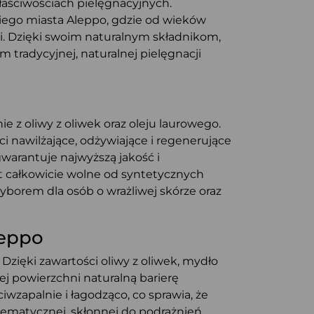
właściwościach pielęgnacyjnych.
kiego miasta Aleppo, gdzie od wieków
i. Dzięki swoim naturalnym składnikom,
m tradycyjnej, naturalnej pielęgnacji
e z oliwy z oliwek oraz oleju laurowego.
i nawilżające, odżywiające i regenerujące
 gwarantuje najwyższą jakość i
t całkowicie wolne od syntetycznych
borem dla osób o wrażliwej skórze oraz
leppo
Dzięki zawartości oliwy z oliwek, mydło
ej powierzchni naturalną barierę
iwzapalnie i łagodząco, co sprawia, że
lematycznej, skłonnej do podrażnień,