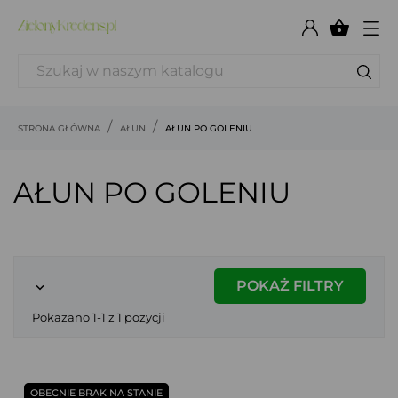

STRONA GŁÓWNA
AŁUN
AŁUN PO GOLENIU
AŁUN PO GOLENIU
POKAŻ FILTRY

Pokazano 1-1 z 1 pozycji
OBECNIE BRAK NA STANIE