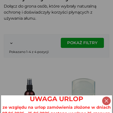
Dołącz do grona osób, które wybrały naturalną
ochronę i doświadczyły korzyści płynących z
używania ałunu.
POKAŻ FILTRY

Pokazano 1-4 z 4 pozycji
UWAGA URLOP
ze względu na urlop zamówienia złożone w dniach