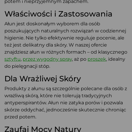
potem i nieprzyjemnym zapachem.
Właściwości i Zastosowania
Ałun jest doskonałym wyborem dla osób
poszukujących naturalnych rozwiązań w codziennej
higienie. Nie tylko efektywnie reguluje pocenie, ale
też jest delikatny dla skóry. W naszej ofercie
znajdziesz ałun w różnych formach – od klasycznego
sztyftu
,
przez wygodny spray
, aż po
proszek
, idealny
do pielęgnacji stóp.
Dla Wrażliwej Skóry
Produkty z ałunu są szczególnie polecane dla osób z
wrażliwą skórą, które nie tolerują tradycyjnych
antyperspirantów. Ałun nie zatyka porów i pozwala
skórze oddychać, jednocześnie skutecznie chroniąc
przed potem.
Zaufaj Mocy Natury