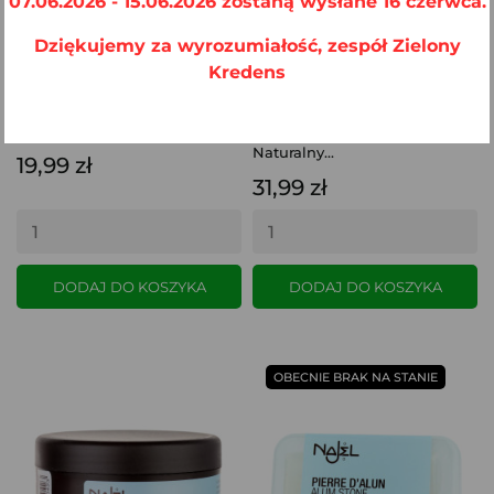
07.06.2026 - 15.06.2026 zostaną wysłane 16 czerwca.
Dziękujemy za wyrozumiałość, zespół Zielony
Kredens
Ałun W Sprayu Najel 125ml...
Ałun W Sztyfcie 100g
Naturalny...
19,99 zł
31,99 zł
DODAJ DO KOSZYKA
DODAJ DO KOSZYKA
OBECNIE BRAK NA STANIE