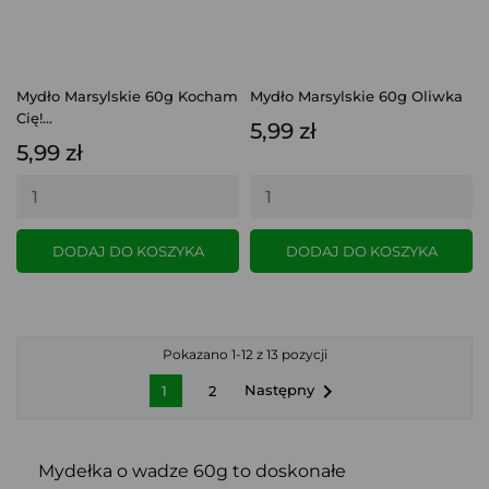
Mydło Marsylskie 60g Kocham
Mydło Marsylskie 60g Oliwka
Cię!...
5,99 zł
5,99 zł
DODAJ DO KOSZYKA
DODAJ DO KOSZYKA
Pokazano 1-12 z 13 pozycji

Następny
1
2
Mydełka o wadze 60g to doskonałe