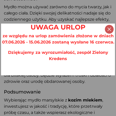
Mydło można używać zarówno do mycia twarzy, jak i
całego ciała. Dzięki swojej delikatności nadaje się do
codziennego użytku. Aby uzyskać najlepsze efekty,
zaleca się stosowanie go w połączeniu z letnią wodą
UWAGA URLOP
i delikatne masowanie skóry, co pozwoli na pełne
ze względu na urlop zamówienia złożone w dniach
wykorzystanie jego odżywczych właściwości.
07.06.2026 - 15.06.2026 zostaną wysłane 16 czerwca.
Idealne na Prezent
Dziękujemy za wyrozumiałość, zespół Zielony
Dzięki swoim wyjątkowym właściwościom i
Kredens
eleganckiemu wyglądowi, mydło marsylskie z kozim
mlekiem to również doskonały pomysł na prezent
dla bliskiej osoby. Będzie wyrazem troski i dbałości o
zdrowie oraz urodę obdarowanej osoby.
Podsumowanie
Wybierając mydło marsylskie z
kozim mlekiem
,
inwestujesz w jakość i tradycję, które przetrwały
próbę czasu, a także wspierasz ekologiczne i