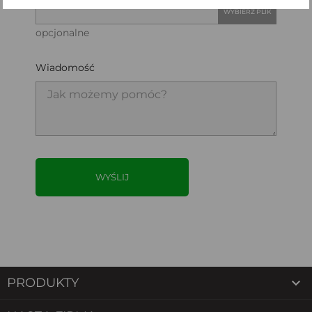
WYBIERZ PLIK
opcjonalne
Wiadomość

PRODUKTY