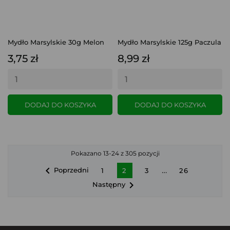
Mydło Marsylskie 30g Melon
Mydło Marsylskie 125g Paczula
3,75 zł
8,99 zł
DODAJ DO KOSZYKA
DODAJ DO KOSZYKA
Pokazano 13-24 z 305 pozycji

…
Poprzedni
1
2
3
26

Następny