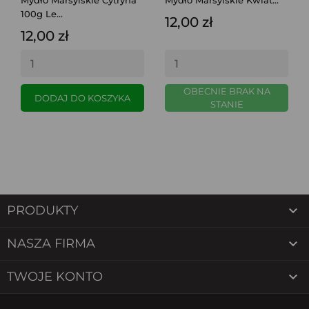
Mydło Marsylskie Cytryna
Mydło Marsylskie Kwiat...
100g Le...
12,00 zł
12,00 zł
OBECNIE BRAK NA
DODAJ DO KOSZYKA
STANIE

PRODUKTY

NASZA FIRMA

TWOJE KONTO