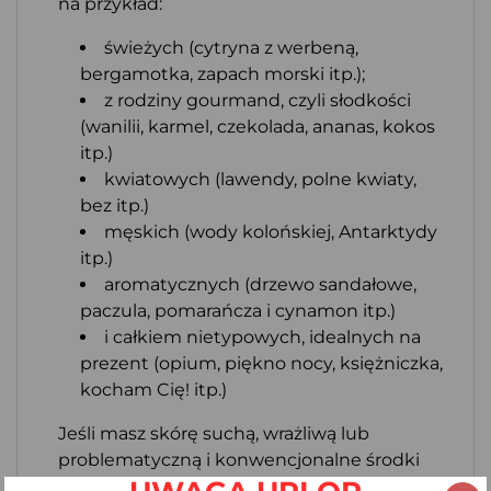
na przykład:
świeżych (cytryna z werbeną,
bergamotka, zapach morski itp.);
z rodziny gourmand, czyli słodkości
(wanilii, karmel, czekolada, ananas, kokos
itp.)
kwiatowych (lawendy, polne kwiaty,
bez itp.)
męskich (wody kolońskiej, Antarktydy
itp.)
aromatycznych (drzewo sandałowe,
paczula, pomarańcza i cynamon itp.)
i całkiem nietypowych, idealnych na
prezent (opium, piękno nocy, księżniczka,
kocham Cię! itp.)
Jeśli masz skórę suchą, wrażliwą lub
problematyczną i konwencjonalne środki
do mycia tylko pogarszają jej stan, wypróbuj