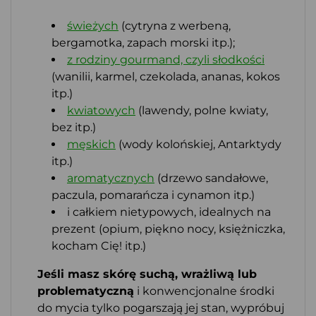
świeżych
(cytryna z werbeną,
bergamotka, zapach morski itp.);
z rodziny gourmand, czyli słodkości
(wanilii, karmel, czekolada, ananas, kokos
itp.)
kwiatowych
(lawendy, polne kwiaty,
bez itp.)
męskich
(wody kolońskiej, Antarktydy
itp.)
aromatycznych
(drzewo sandałowe,
paczula, pomarańcza i cynamon itp.)
i całkiem nietypowych, idealnych na
prezent (opium, piękno nocy, księżniczka,
kocham Cię! itp.)
Jeśli masz skórę suchą, wrażliwą lub
problematyczną
i konwencjonalne środki
do mycia tylko pogarszają jej stan, wypróbuj