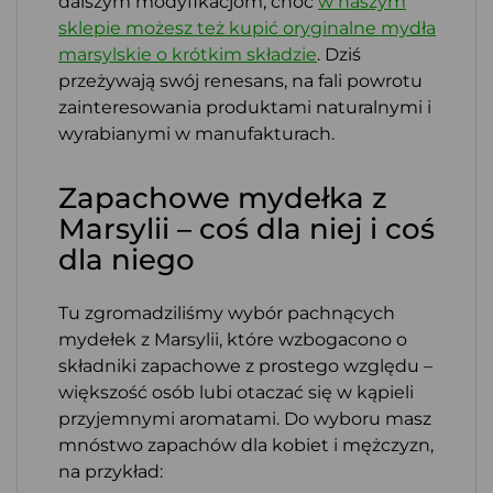
dalszym modyfikacjom, choć
w naszym
sklepie możesz też kupić oryginalne mydła
marsylskie o krótkim składzie
. Dziś
przeżywają swój renesans, na fali powrotu
zainteresowania produktami naturalnymi i
wyrabianymi w manufakturach.
Zapachowe mydełka z
Marsylii – coś dla niej i coś
dla niego
Tu zgromadziliśmy wybór pachnących
mydełek z Marsylii, które wzbogacono o
składniki zapachowe z prostego względu –
większość osób lubi otaczać się w kąpieli
przyjemnymi aromatami. Do wyboru masz
mnóstwo zapachów dla kobiet i mężczyzn,
na przykład: