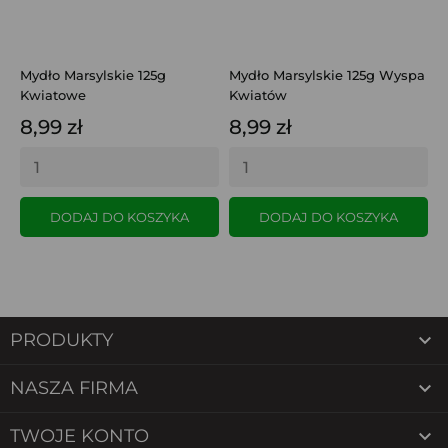
Mydło Marsylskie 125g
Mydło Marsylskie 125g Wyspa
M
Kwiatowe
Kwiatów
P
8,99 zł
8,99 zł
8
DODAJ DO KOSZYKA
DODAJ DO KOSZYKA

PRODUKTY

NASZA FIRMA

TWOJE KONTO