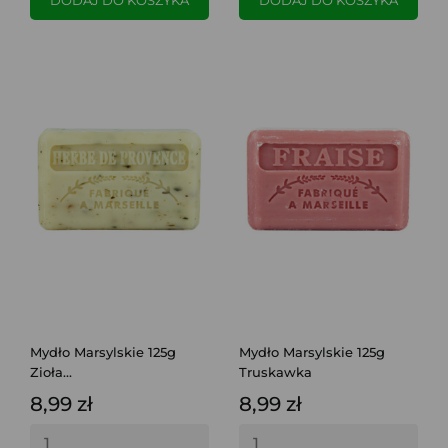
Mydło Marsylskie 125g
Mydło Marsylskie 125g
Zioła...
Truskawka
8,99 zł
8,99 zł