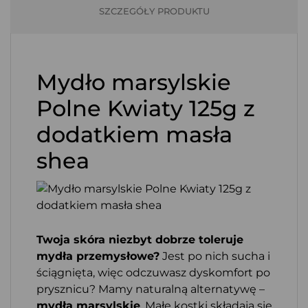
SZCZEGÓŁY PRODUKTU
Mydło marsylskie
Polne Kwiaty 125g z
dodatkiem masła
shea
Twoja skóra niezbyt dobrze toleruje
mydła przemysłowe?
Jest po nich sucha i
ściągnięta, więc odczuwasz dyskomfort po
prysznicu? Mamy naturalną alternatywę –
mydła marsylskie
. Małe kostki składają się