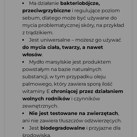
Ma działanie
bakteriobójcze,
przeciwgrzybiczne
i regulujące poziom
sebum, dlatego może być używane do
mycia problematycznej skóry, na przykład
z trądzikiem.
Jest uniwersalne – możesz go używać
do mycia ciała, twarzy, a nawet
włosów
.
Mydło marsylskie jest produktem
powstałym na bazie naturalnych
substancji, w tym przypadku oleju
palmowego, który zawiera sporą ilość
witaminy E
chroniącej przez działaniem
wolnych rodników
i czynników
zewnętrznych.
Nie jest testowane na zwierzętach
,
ani nie zawiera tłuszczów odzwierzęcych.
Jest
biodegradowalne
i przyjazne dla
środowiska.