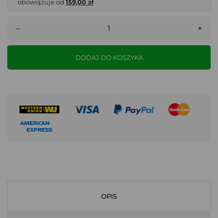
obowiązuje od
159,00 zł
–
+
DODAJ DO KOSZYKA
OPIS