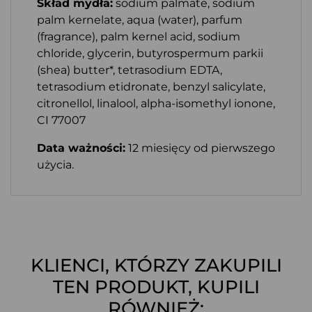
Skład mydła:
sodium palmate, sodium
palm kernelate, aqua (water), parfum
(fragrance), palm kernel acid, sodium
chloride, glycerin, butyrospermum parkii
(shea) butter*, tetrasodium EDTA,
tetrasodium etidronate, benzyl salicylate,
citronellol, linalool, alpha-isomethyl ionone,
CI 77007
Data ważności:
12 miesięcy od pierwszego
użycia.
KLIENCI, KTÓRZY ZAKUPILI
TEN PRODUKT, KUPILI
RÓWNIEŻ: