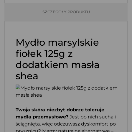
SZCZEGÓŁY PRODUKTU
Mydło marsylskie
fiołek 125g z
dodatkiem masła
shea
Twoja skóra niezbyt dobrze toleruje
mydła przemysłowe?
Jest po nich sucha i
ściągnięta, więc odczuwasz dyskomfort po
prysznicu? Mamy naturalną alternatywę –