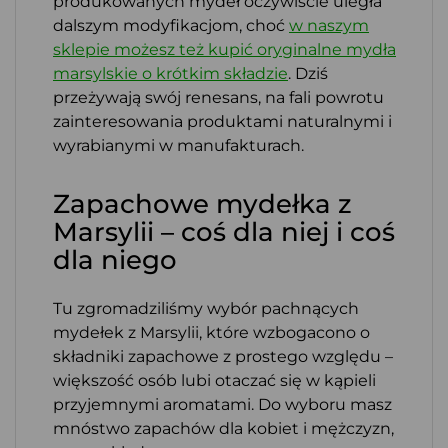
produkowanych mydeł oczywiście uległa
dalszym modyfikacjom, choć
w naszym
sklepie możesz też kupić oryginalne mydła
marsylskie o krótkim składzie
. Dziś
przeżywają swój renesans, na fali powrotu
zainteresowania produktami naturalnymi i
wyrabianymi w manufakturach.
Zapachowe mydełka z
Marsylii – coś dla niej i coś
dla niego
Tu zgromadziliśmy wybór pachnących
mydełek z Marsylii, które wzbogacono o
składniki zapachowe z prostego względu –
większość osób lubi otaczać się w kąpieli
przyjemnymi aromatami. Do wyboru masz
mnóstwo zapachów dla kobiet i mężczyzn,