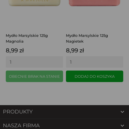
Mydło Marsylskie 125g
Mydło Marsylskie 125g
M
Magnolia
Nagietek
K
8,99 zł
8,99 zł
8
OBECNIE BRAK NA STANIE
DODAJ DO KOSZYKA

PRODUKTY

NASZA FIRMA