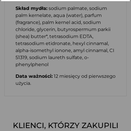
Skład mydła:
sodium palmate, sodium
palm kernelate, aqua (water), parfum
(fragrance), palm kernel acid, sodium
chloride, glycerin, butyrospermum parkii
(shea) butter*, tetrasodium EDTA,
tetrasodium etidronate, hexyl cinnamal,
alpha-isomethyl ionone, amyl cinnamal, CI
51319, sodium laureth sulfate, o-
phenylphenol
Data ważności:
12 miesięcy od pierwszego
użycia.
KLIENCI, KTÓRZY ZAKUPILI