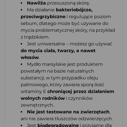
Nawilża
przesuszoną skórę.
Ma działanie
bakteriobójcze,
przeciwgrzybiczne
i regulujące poziom
sebum, dlatego może być używane do
mycia problematycznej skóry, na przykład
z trądzikiem.
Jest uniwersalne – możesz go używać
do mycia ciała, twarzy, a nawet
włosów
.
Mydło marsylskie jest produktem
powstałym na bazie naturalnych
substancji, w tym przypadku oleju
palmowego, który zawiera sporą ilość
witaminy E
chroniącej przez działaniem
wolnych rodników
i czynników
zewnętrznych.
Nie jest testowane na zwierzętach
,
ani nie zawiera tłuszczów odzwierzęcych.
Jest
biodegradowalne
i przyjazne dla