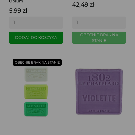
Opium
42,49 zł
5,99 zł
OBECNIE BRAK NA
DODAJ DO KOSZYKA
STANIE
OBECNIE BRAK NA STANIE