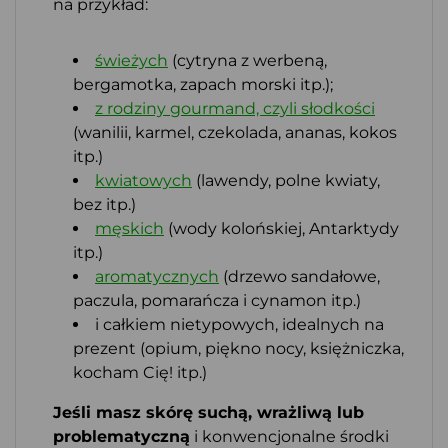
na przykład:
świeżych
(cytryna z werbeną,
bergamotka, zapach morski itp.);
z rodziny gourmand, czyli słodkości
(wanilii, karmel, czekolada, ananas, kokos
itp.)
kwiatowych
(lawendy, polne kwiaty,
bez itp.)
męskich
(wody kolońskiej, Antarktydy
itp.)
aromatycznych
(drzewo sandałowe,
paczula, pomarańcza i cynamon itp.)
i całkiem nietypowych, idealnych na
prezent (opium, piękno nocy, księżniczka,
kocham Cię! itp.)
Jeśli masz skórę suchą, wrażliwą lub
problematyczną
i konwencjonalne środki