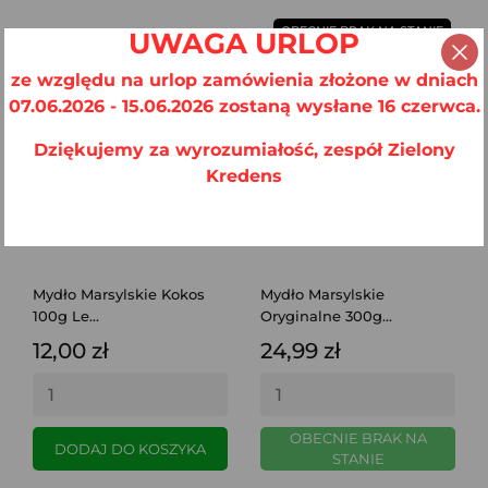
OBECNIE BRAK NA STANIE
UWAGA URLOP
ze względu na urlop zamówienia złożone w dniach
07.06.2026 - 15.06.2026 zostaną wysłane 16 czerwca.
Dziękujemy za wyrozumiałość, zespół Zielony
Kredens
Mydło Marsylskie Kokos
Mydło Marsylskie
100g Le...
Oryginalne 300g...
12,00 zł
24,99 zł
OBECNIE BRAK NA
DODAJ DO KOSZYKA
STANIE