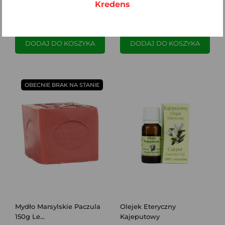
Kredens
DODAJ DO KOSZYKA
DODAJ DO KOSZYKA
OBECNIE BRAK NA STANIE
Mydło Marsylskie Paczula
Olejek Eteryczny
150g Le...
Kajeputowy