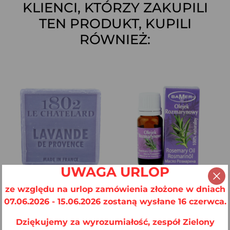
KLIENCI, KTÓRZY ZAKUPILI
TEN PRODUKT, KUPILI
RÓWNIEŻ:
UWAGA URLOP
ze względu na urlop zamówienia złożone w dniach
07.06.2026 - 15.06.2026 zostaną wysłane 16 czerwca.
Mydło Marsylskie
Olejek Eteryczny
Lawenda...
Rozmarynowy
Dziękujemy za wyrozumiałość, zespół Zielony
12,00 zł
7,99 zł