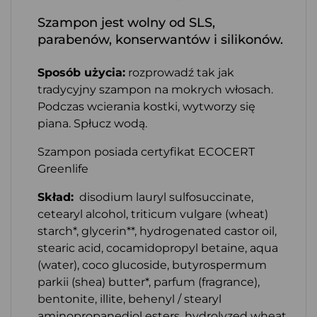
Szampon jest wolny od SLS,
parabenów, konserwantów i silikonów.
Sposób użycia:
rozprowadź tak jak
tradycyjny szampon na mokrych włosach.
Podczas wcierania kostki, wytworzy się
piana. Spłucz wodą.
Szampon posiada certyfikat ECOCERT
Greenlife
Skład:
disodium lauryl sulfosuccinate,
cetearyl alcohol, triticum vulgare (wheat)
starch*, glycerin**, hydrogenated castor oil,
stearic acid, cocamidopropyl betaine, aqua
(water), coco glucoside, butyrospermum
parkii (shea) butter*, parfum (fragrance),
bentonite, illite, behenyl / stearyl
aminopropanediol esters, hydrolyzed wheat