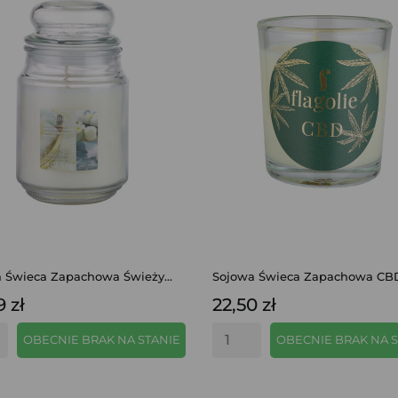
 Świeca Zapachowa Świeży...
Sojowa Świeca Zapachowa CBD
9 zł
22,50 zł
OBECNIE BRAK NA STANIE
OBECNIE BRAK NA S
SZYBKI PODGLĄD
SZYBKI PODGLĄD