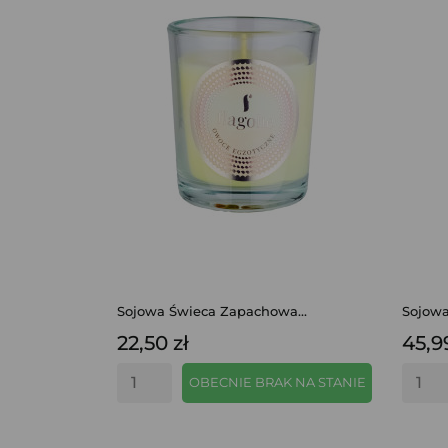
Sojowa Świeca Zapachowa...
Sojowa
22,50 zł
45,9
OBECNIE BRAK NA STANIE
SZYBKI PODGLĄD