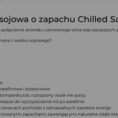
sojowa o zapachu Chilled S
o połączenie aromatu czerwonego wina oraz soczystych 
onane z wosku sojowego?
ne
 parafinowe i stearynowe
j temperaturze, roztopiony wosk nie parzy
iejsze do wyczyszczenia niż po parafinie
 świecach pochodzi z odnawialnych zasobów energii
rowanymi zapachami, zawierającymi naturalne olejki et