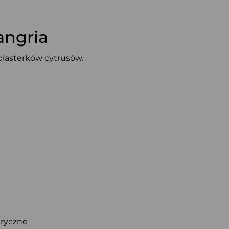
angria
plasterków cytrusów.
eryczne