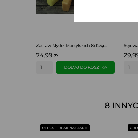
Zestaw Mydeł Marsylskich 8x125g...
Sojowa
74,99 zł
29,99
DODAJ DO KOSZYKA
8 INNY
SZYBKI PODGLĄD
OBECNIE BRAK NA STANIE
OBE