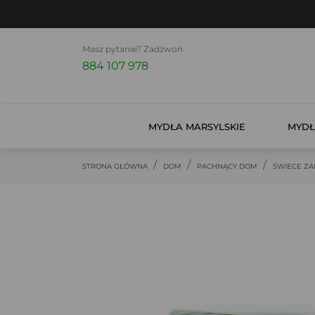
Masz pytanie? Zadzwoń
884 107 978
MYDŁA MARSYLSKIE
MYDŁ
STRONA GŁÓWNA
DOM
PACHNĄCY DOM
ŚWIECE Z