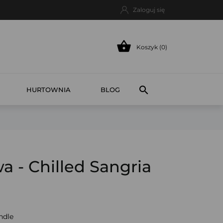
Zaloguj się

Koszyk (0)

HURTOWNIA
BLOG
a - Chilled Sangria
ndle