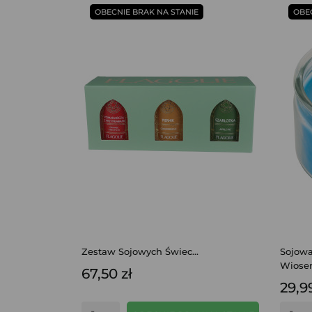
OBECNIE BRAK NA STANIE
OBE
Zestaw Sojowych Świec...
Sojow
Wiosen
67,50 zł
29,99