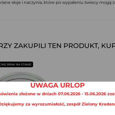
klane słoje i naczynia, które po wypaleniu świecy mogą
ÓRZY ZAKUPILI TEN PRODUKT, KUP
SZYBKI PODGLĄD
CNIE BRAK NA STANIE
UWAGA URLOP
ówienia złożone w dniach 07.06.2026 - 15.06.2026 zos
Dziękujemy za wyrozumiałość, zespół Zielony Kreden