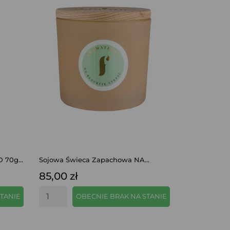
 70g...
Sojowa Świeca Zapachowa NA...
85,00 zł
TANIE
OBECNIE BRAK NA STANIE
SZYBKI PODGLĄD