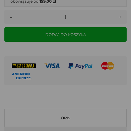
obowiązuje od
159,00 zł
–
+
DODAJ DO KOSZYKA
OPIS