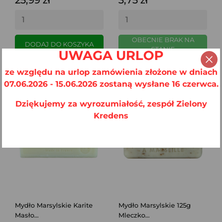
OBECNIE BRAK NA
DODAJ DO KOSZYKA
STANIE
UWAGA URLOP
ze względu na urlop zamówienia złożone w dniach
07.06.2026 - 15.06.2026 zostaną wysłane 16 czerwca.
Dziękujemy za wyrozumiałość, zespół Zielony
Kredens
Mydło Marsylskie Karite
Mydło Marsylskie 125g
Masło...
Mleczko...