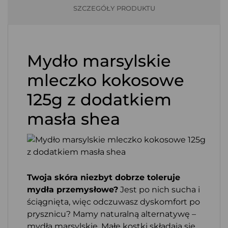
SZCZEGÓŁY PRODUKTU
Mydło marsylskie
mleczko kokosowe
125g z dodatkiem
masła shea
Twoja skóra niezbyt dobrze toleruje
mydła przemysłowe?
Jest po nich sucha i
ściągnięta, więc odczuwasz dyskomfort po
prysznicu? Mamy naturalną alternatywę –
mydła marsylskie. Małe kostki składają się