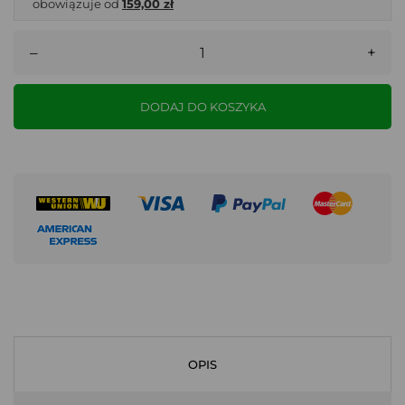
obowiązuje od
159,00 zł
–
+
DODAJ DO KOSZYKA
OPIS