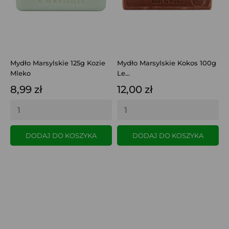
Mydło Marsylskie 125g Kozie
Mydło Marsylskie Kokos 100g
O
Mleko
Le...
7
8,99 zł
12,00 zł
DODAJ DO KOSZYKA
DODAJ DO KOSZYKA