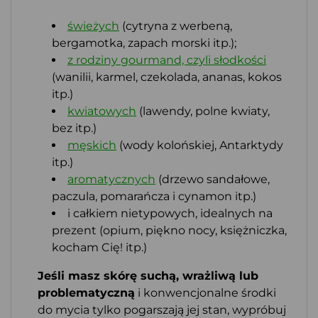
świeżych
(cytryna z werbeną,
bergamotka, zapach morski itp.);
z rodziny gourmand, czyli słodkości
(wanilii, karmel, czekolada, ananas, kokos
itp.)
kwiatowych
(lawendy, polne kwiaty,
bez itp.)
męskich
(wody kolońskiej, Antarktydy
itp.)
aromatycznych
(drzewo sandałowe,
paczula, pomarańcza i cynamon itp.)
i całkiem nietypowych, idealnych na
prezent (opium, piękno nocy, księżniczka,
kocham Cię! itp.)
Jeśli masz skórę suchą, wrażliwą lub
problematyczną
i konwencjonalne środki
do mycia tylko pogarszają jej stan, wypróbuj