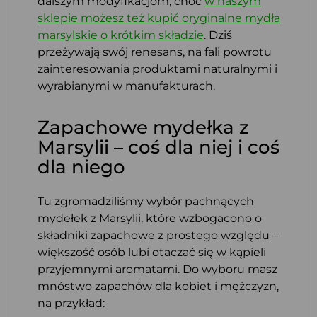
dalszym modyfikacjom, choć
w naszym
sklepie możesz też kupić oryginalne mydła
marsylskie o krótkim składzie
. Dziś
przeżywają swój renesans, na fali powrotu
zainteresowania produktami naturalnymi i
wyrabianymi w manufakturach.
Zapachowe mydełka z
Marsylii – coś dla niej i coś
dla niego
Tu zgromadziliśmy wybór pachnących
mydełek z Marsylii, które wzbogacono o
składniki zapachowe z prostego względu –
większość osób lubi otaczać się w kąpieli
przyjemnymi aromatami. Do wyboru masz
mnóstwo zapachów dla kobiet i mężczyzn,
na przykład: