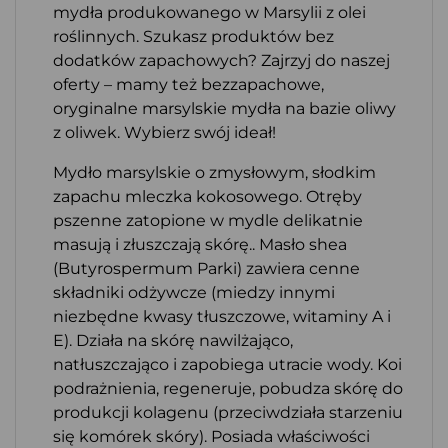
mydła produkowanego w Marsylii z olei
roślinnych. Szukasz produktów bez
dodatków zapachowych? Zajrzyj do naszej
oferty – mamy też bezzapachowe,
oryginalne marsylskie mydła na bazie oliwy
z oliwek. Wybierz swój ideał!
Mydło marsylskie o zmysłowym, słodkim
zapachu mleczka kokosowego. Otręby
pszenne zatopione w mydle delikatnie
masują i złuszczają skórę.. Masło shea
(Butyrospermum Parki) zawiera cenne
składniki odżywcze (miedzy innymi
niezbędne kwasy tłuszczowe, witaminy A i
E). Działa na skórę nawilżająco,
natłuszczająco i zapobiega utracie wody. Koi
podrażnienia, regeneruje, pobudza skórę do
produkcji kolagenu (przeciwdziała starzeniu
się komórek skóry). Posiada właściwości