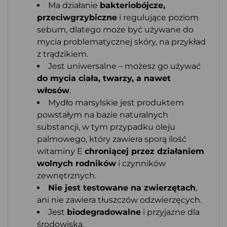
Ma działanie
bakteriobójcze,
przeciwgrzybiczne
i regulujące poziom
sebum, dlatego może być używane do
mycia problematycznej skóry, na przykład
z trądzikiem.
Jest uniwersalne – możesz go używać
do mycia ciała, twarzy, a nawet
włosów
.
Mydło marsylskie jest produktem
powstałym na bazie naturalnych
substancji, w tym przypadku oleju
palmowego, który zawiera sporą ilość
witaminy E
chroniącej przez działaniem
wolnych rodników
i czynników
zewnętrznych.
Nie jest testowane na zwierzętach
,
ani nie zawiera tłuszczów odzwierzęcych.
Jest
biodegradowalne
i przyjazne dla
środowiska.