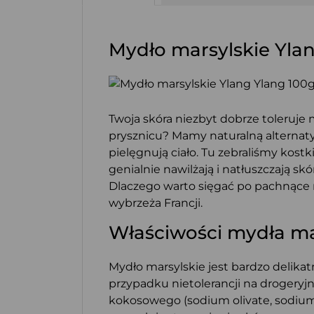
Mydło marsylskie Ylan
Twoja skóra niezbyt dobrze toleruje
prysznicu? Mamy naturalną alternatyw
pielęgnują ciało. Tu zebraliśmy kos
genialnie nawilżają i natłuszczają s
Dlaczego warto sięgać po pachnące my
wybrzeża Francji.
Właściwości mydła ma
Mydło marsylskie jest bardzo delikat
przypadku nietolerancji na drogeryjn
kokosowego (sodium olivate, sodium c