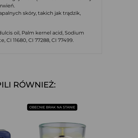
rwień.
lnych skóry, takich jak trądzik,
lcis oil, Palm kernel acid, Sodium
 CI 11680, CI 77288, CI 77499.
ILI RÓWNIEŻ:
SZYBKI PODGLĄD
OBECNIE BRAK NA STANIE