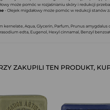
łowy może pomóc w rozjaśnianiu skóry i redukcji przeba
ne
- Olejek migdałowy może pomóc w redukcji stanów zapa
kernelate, Aqua, Glycerin, Parfum, Prunus amygdalus du
trasodium edta, Eugenol, Hexyl cinnamal, Benzyl benzoate,
ÓRZY ZAKUPILI TEN PRODUKT, KUP
SZYBKI PODGLĄD
SZYBKI PODGLĄD