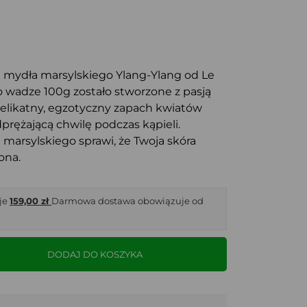
 mydła marsylskiego Ylang-Ylang od Le
o wadze 100g zostało stworzone z pasją
 delikatny, egzotyczny zapach kwiatów
prężającą chwilę podczas kąpieli.
marsylskiego sprawi, że Twoja skóra
ona.
je
159,00 zł
Darmowa dostawa obowiązuje od
DODAJ DO KOSZYKA