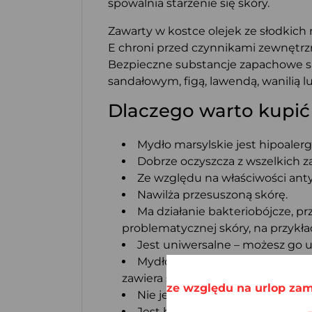
spowalnia starzenie się skóry.
Zawarty w kostce olejek ze słodkich
E chroni przed czynnikami zewnętrzn
Bezpieczne substancje zapachowe sp
sandałowym, figą, lawendą, wanilią
Dlaczego warto kupić
Mydło marsylskie jest hipoaler
Dobrze oczyszcza z wszelkich 
Ze względu na właściwości ant
Nawilża przesuszoną skórę.
Ma działanie bakteriobójcze, 
problematycznej skóry, na przykła
Jest uniwersalne – możesz go u
Mydło marsylskie jest produkt
zawiera sporą ilość witaminy E c
ze względu na urlop zam
Nie jest testowane na zwierzęt
Jest biodegradowalne i przyjaz