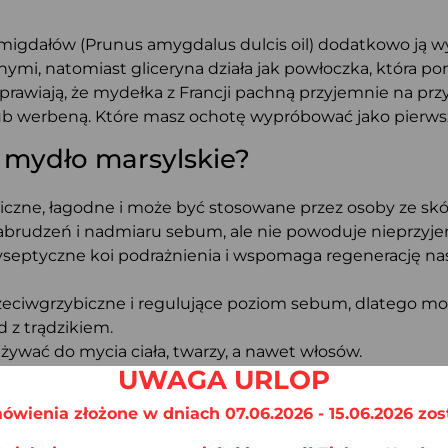
 migdałów (Prunus amygdalus dulcis oil) dodatkowo ją w
ymi, natomiast gliceryna działa jak powłoczka, która p
rawiają, że mydełka z Francji pachną przyjemnie na pr
 lub werbeną. Które masz ochotę wypróbować jako pierws
 mydło marsylskie?
giczne, łagodne i może być stosowane przez osoby ze skó
zabrudzeń i nadmiaru sebum, ale nie powoduje nieprzyje
yseptyczne koi podrażnienia i wspomaga regenerację na
przeciwgrzybiczne i regulujące poziom sebum, dlatego 
d z trądzikiem.
żywać do mycia ciała, twarzy, a nawet włosów.
UWAGA URLOP
em powstałym na bazie naturalnych substancji, w tym p
hroniącej przez działaniem wolnych rodników i czynników
ówienia złożone w dniach 07.06.2026 - 15.06.2026 zos
ach.
ne dla środowiska.