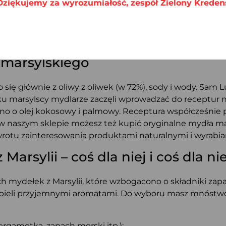
Dziękujemy za wyrozumiałość, zespół Zielony Kreden
kowo pięknie pachną. Wybór aromatów jest bardzo szerok
 marsylskiego
 się głównie z oliwy z oliwek (w 72%), sody i wody. Sam
ku marsylscy mydlarze zaczęli wprowadzać do receptur 
no o olej kokosowy i palmowy. Receptura współcześnie
 naszym sklepie możesz też kupić oryginalne mydła mars
owrotu zainteresowania produktami naturalnymi i wyrab
rsylii – coś dla niej i coś dla ni
 mydełek z Marsylii, które wzbogacono o składniki za
kąpieli przyjemnymi aromatami. Do wyboru masz mnóstwo
ergamotka, zapach morski itp.);