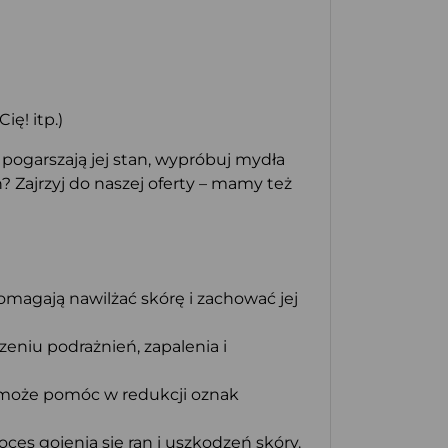
ę! itp.)
pogarszają jej stan, wypróbuj mydła
Zajrzyj do naszej oferty – mamy też
omagają nawilżać skórę i zachować jej
eniu podrażnień, zapalenia i
y może pomóc w redukcji oznak
es gojenia się ran i uszkodzeń skóry.