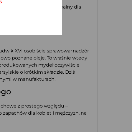
s
i, więc każdy znajdzie idealny dla
 Ludwik XVI osobiście sprawował nadzór
nowo poznane oleje. To właśnie wtedy
 produkowanych mydeł oczywiście
ylskie o krótkim składzie. Dziś
ianymi w manufakturach.
ego
pachowe z prostego względu –
 zapachów dla kobiet i mężczyzn, na