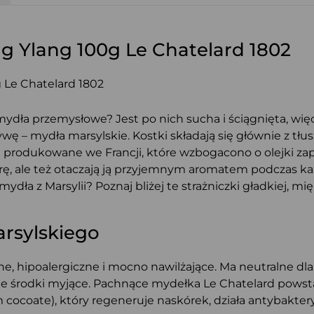
g Ylang 100g Le Chatelard 1802
 mydła przemysłowe? Jest po nich sucha i ściągnięta, w
ę – mydła marsylskie. Kostki składają się głównie z tłusz
tki produkowane we Francji, które wzbogacono o olejki za
kórę, ale też otaczają ją przyjemnym aromatem podczas każ
dła z Marsylii? Poznaj bliżej te strażniczki gładkiej, m
rsylskiego
ne, hipoalergiczne i mocno nawilżające. Ma neutralne dla
e środki myjące. Pachnące mydełka Le Chatelard powstają
ocoate), który regeneruje naskórek, działa antybakteryj