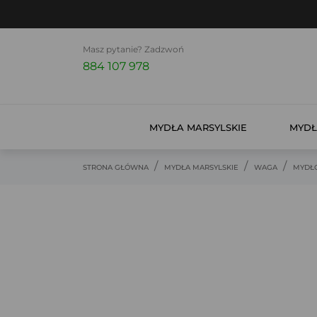
Masz pytanie? Zadzwoń
884 107 978
MYDŁA MARSYLSKIE
MYDŁ
STRONA GŁÓWNA
MYDŁA MARSYLSKIE
WAGA
MYDŁO