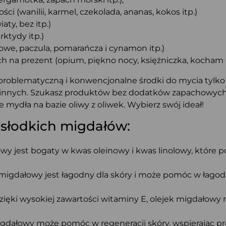
ści (wanilii, karmel, czekolada, ananas, kokos itp.)
ty, bez itp.)
ktydy itp.)
we, paczula, pomarańcza i cynamon itp.)
h na prezent (opium, piękno nocy, księżniczka, kocham Ci
b problematyczną i konwencjonalne środki do mycia tylko 
ślinnych. Szukasz produktów bez dodatków zapachowych? 
mydła na bazie oliwy z oliwek. Wybierz swój ideał!
 słodkich migdałów:
wy jest bogaty w kwas oleinowy i kwas linolowy, które p
 migdałowy jest łagodny dla skóry i może pomóc w łagodz
zięki wysokiej zawartości witaminy E, olejek migdałow
gdałowy może pomóc w regeneracji skóry, wspierając proc