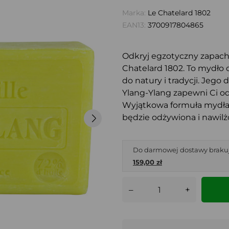
Marka:
Le Chatelard 1802
EAN13:
3700917804865
Odkryj egzotyczny zapach
Chatelard 1802. To mydło 
do natury i tradycji. Jego
Ylang-Ylang zapewni Ci od
Wyjątkowa formuła mydła 
będzie odżywiona i nawilż
Do darmowej dostawy braku
159,00 zł
–
+