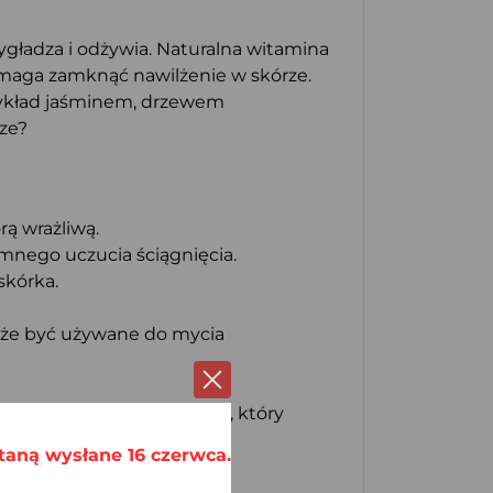
ygładza i odżywia. Naturalna witamina
omaga zamknąć nawilżenie w skórze.
zykład jaśminem, drzewem
ze?
rą wrażliwą.
mnego uczucia ściągnięcia.
skórka.
może być używane do mycia
rzypadku oleju palmowego, który
 zewnętrznych.
taną wysłane 16 czerwca.