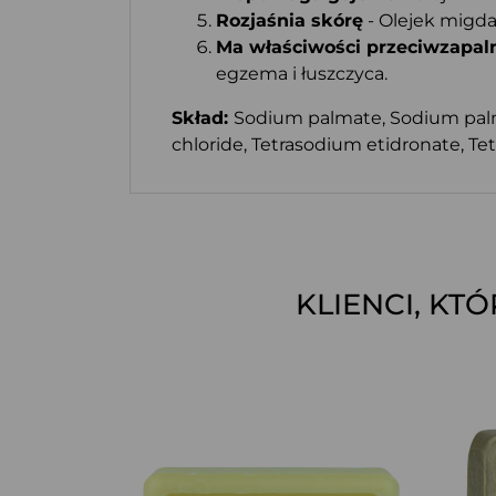
Rozjaśnia skórę
- Olejek migda
Ma właściwości przeciwzapal
egzema i łuszczyca.
Skład:
Sodium palmate, Sodium palm 
chloride, Tetrasodium etidronate, Te
KLIENCI, KT
SZYBKI PODGLĄD