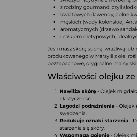
z rodziny gourmand, czyli słodko
kwiatowych (lawendy, polne kwia
męskich (wody kolońskiej, Antar
aromatycznych (drzewo sandało
i całkiem nietypowych, idealnyc
Jeśli masz skórę suchą, wrażliwą lu
produkowanego w Marsylii z olei ro
bezzapachowe, oryginalne marsylskie 
Właściwości olejku ze
Nawilża skórę
- Olejek migdało
elastyczność.
Łagodzi podrażnienia
- Olejek
swędzenia.
Redukuje oznaki starzenia
- D
starzenia się skóry.
Wspomaga gojenie
- Olejek mi