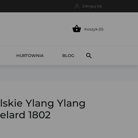
Zaloguj się

Koszyk (0)

HURTOWNIA
BLOG
skie Ylang Ylang
elard 1802