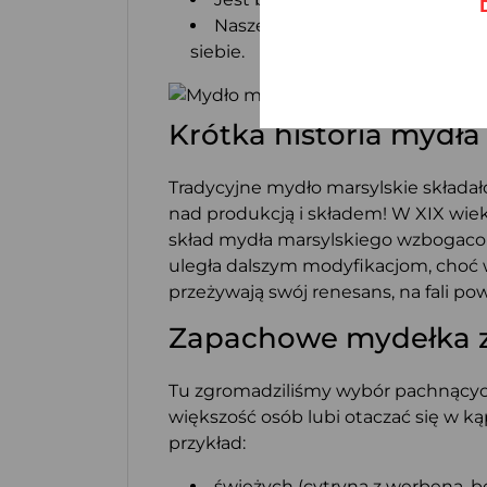
Nasze mydełka z Marsylii dodat
siebie.
Krótka historia mydła
Tradycyjne mydło marsylskie składało
nad produkcją i składem! W XIX wie
skład mydła marsylskiego wzbogaco
uległa dalszym modyfikacjom, choć w
przeżywają swój renesans, na fali p
Zapachowe mydełka z Ma
Tu zgromadziliśmy wybór pachnących
większość osób lubi otaczać się w 
przykład:
świeżych (cytryna z werbeną, b