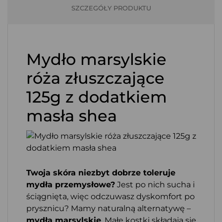
SZCZEGÓŁY PRODUKTU
Mydło marsylskie
róża złuszczające
125g z dodatkiem
masła shea
Twoja skóra niezbyt dobrze toleruje
mydła przemysłowe?
Jest po nich sucha i
ściągnięta, więc odczuwasz dyskomfort po
prysznicu? Mamy naturalną alternatywę –
mydła marsylskie
. Małe kostki składają się