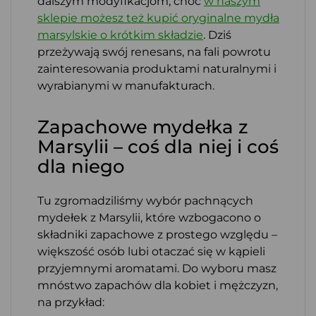
dalszym modyfikacjom, choć
w naszym
sklepie możesz też kupić oryginalne mydła
marsylskie o krótkim składzie
. Dziś
przeżywają swój renesans, na fali powrotu
zainteresowania produktami naturalnymi i
wyrabianymi w manufakturach.
Zapachowe mydełka z
Marsylii – coś dla niej i coś
dla niego
Tu zgromadziliśmy wybór pachnących
mydełek z Marsylii, które wzbogacono o
składniki zapachowe z prostego względu –
większość osób lubi otaczać się w kąpieli
przyjemnymi aromatami. Do wyboru masz
mnóstwo zapachów dla kobiet i mężczyzn,
na przykład: