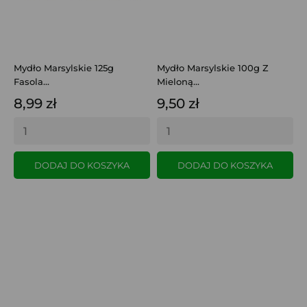
Mydło Marsylskie 125g
Mydło Marsylskie 100g Z
M
Fasola...
Mieloną...
L
8,99 zł
9,50 zł
8
DODAJ DO KOSZYKA
DODAJ DO KOSZYKA