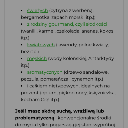
świeżych
(cytryna z werbeną,
bergamotka, zapach morski itp.);
z rodziny gourmand, czyli słodkości
(wanilii, karmel, czekolada, ananas, kokos
itp.)
kwiatowych
(lawendy, polne kwiaty,
bez itp.)
męskich
(wody kolońskiej, Antarktydy
itp.)
aromatycznych
(drzewo sandałowe,
paczula, pomarańcza i cynamon itp.)
i całkiem nietypowych, idealnych na
prezent (opium, piękno nocy, księżniczka,
kocham Cię! itp.)
Jeśli masz skórę suchą, wrażliwą lub
problematyczną
i konwencjonalne środki
do mycia tylko pogarszają jej stan, wypróbuj