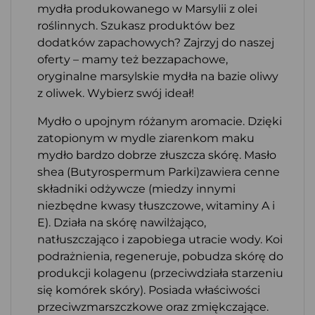
mydła produkowanego w Marsylii z olei
roślinnych. Szukasz produktów bez
dodatków zapachowych? Zajrzyj do naszej
oferty – mamy też bezzapachowe,
oryginalne marsylskie mydła na bazie oliwy
z oliwek. Wybierz swój ideał!
Mydło o upojnym różanym aromacie. Dzięki
zatopionym w mydle ziarenkom maku
mydło bardzo dobrze złuszcza skórę. Masło
shea (Butyrospermum Parki)zawiera cenne
składniki odżywcze (miedzy innymi
niezbędne kwasy tłuszczowe, witaminy A i
E). Działa na skórę nawilżająco,
natłuszczająco i zapobiega utracie wody. Koi
podrażnienia, regeneruje, pobudza skórę do
produkcji kolagenu (przeciwdziała starzeniu
się komórek skóry). Posiada właściwości
przeciwzmarszczkowe oraz zmiękczające.