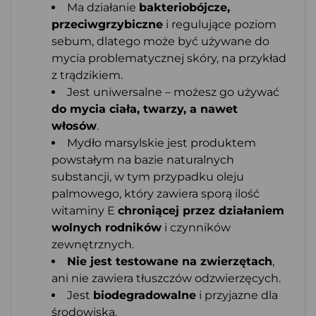
Ma działanie
bakteriobójcze,
przeciwgrzybiczne
i regulujące poziom
sebum, dlatego może być używane do
mycia problematycznej skóry, na przykład
z trądzikiem.
Jest uniwersalne – możesz go używać
do mycia ciała, twarzy, a nawet
włosów
.
Mydło marsylskie jest produktem
powstałym na bazie naturalnych
substancji, w tym przypadku oleju
palmowego, który zawiera sporą ilość
witaminy E
chroniącej przez działaniem
wolnych rodników
i czynników
zewnętrznych.
Nie jest testowane na zwierzętach
,
ani nie zawiera tłuszczów odzwierzęcych.
Jest
biodegradowalne
i przyjazne dla
środowiska.