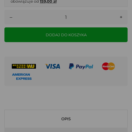
obowiązuje od
159,00 zł
–
+
DODAJ DO KOSZYKA
OPIS