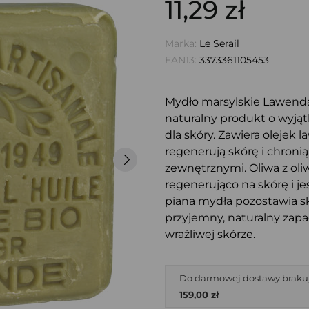
11,29 zł
Marka:
Le Serail
EAN13:
3373361105453
Mydło marsylskie Lawenda 
naturalny produkt o wyją
dla skóry. Zawiera olejek 
regenerują skórę i chroni
zewnętrznymi. Oliwa z oli
regenerująco na skórę i j
piana mydła pozostawia s
przyjemny, naturalny zapa
wrażliwej skórze.
Do darmowej dostawy braku
159,00 zł