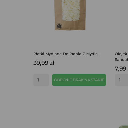
Płatki Mydlane Do Prania Z Mydła...
Oleje
Sanda
39,99 zł
7,99 
OBECNIE BRAK NA STANIE
SZYBKI PODGLĄD