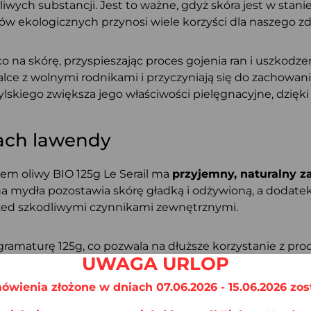
iwych substancji. Jest to ważne, gdyż skóra jest w stan
 ekologicznych przynosi wiele korzyści dla naszego zdr
co na skórę, przyspieszając proces gojenia ran i uszkodze
lce z wolnymi rodnikami i przyczyniają się do zachowa
kiego zwiększa jego właściwości pielęgnacyjne, dzięki 
pach lawendy
em oliwy BIO 125g Le Serail ma
przyjemny, naturalny 
ana mydła pozostawia skórę gładką i odżywioną, a dodate
rzed szkodliwymi czynnikami zewnętrznymi.
ramaturę 125g, co pozwala na dłuższe korzystanie z pro
UWAGA URLOP
a osób szukających naturalnych kosmetyków, które pom
ówienia złożone w dniach 07.06.2026 - 15.06.2026 zos
e, Aqua, Sodium palm kernelate, Sodium cocoate, Lavand