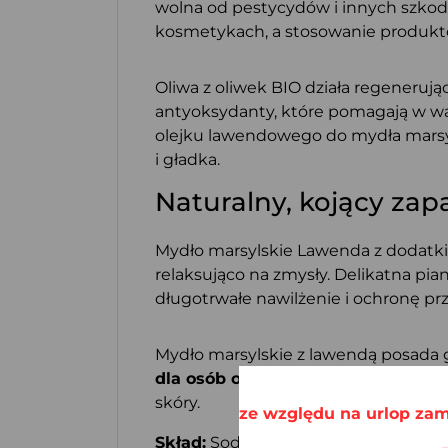
wolna od pestycydów i innych szkodl
kosmetykach, a stosowanie produktów
Oliwa z oliwek BIO działa regenerują
antyoksydanty, które pomagają w wa
olejku lawendowego do mydła marsyls
i gładka.
Naturalny, kojący za
Mydło marsylskie Lawenda z dodatki
relaksująco na zmysły. Delikatna pi
długotrwałe nawilżenie i ochronę p
Mydło marsylskie z lawendą posada g
dla osób o wrażliwej skórze
oraz dl
skóry.
ze względu na urlop zam
Skład:
Sodium palmate, Sodium olivat