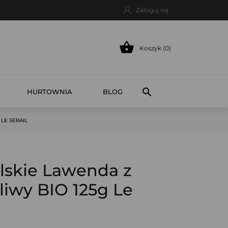
Zaloguj się

Koszyk (0)

HURTOWNIA
BLOG
LE SERAIL
lskie Lawenda z
iwy BIO 125g Le