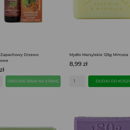
k Zapachowy Drzewo
Mydło Marsylskie 125g Mimoza
łowe
8,99 zł
zł
OBECNIE BRAK NA STANIE
DODAJ DO KOSZ
SZYBKI PODGLĄD
SZYBKI PODGLĄD