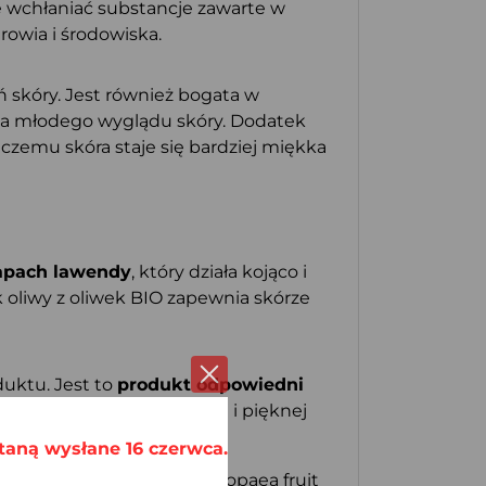
ie wchłaniać substancje zawarte w
owia i środowiska.
ń skóry. Jest również bogata w
nia młodego wyglądu skóry. Dodatek
czemu skóra staje się bardziej miękka
zapach lawendy
, który działa kojąco i
k oliwy z oliwek BIO zapewnia skórze
duktu. Jest to
produkt odpowiedni
ogą w utrzymaniu zdrowej i pięknej
taną wysłane 16 czerwca.
ula hybrida oil, Olea europaea fruit