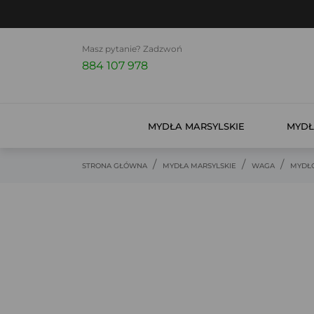
Masz pytanie? Zadzwoń
884 107 978
MYDŁA MARSYLSKIE
MYDŁ
STRONA GŁÓWNA
MYDŁA MARSYLSKIE
WAGA
MYDŁO