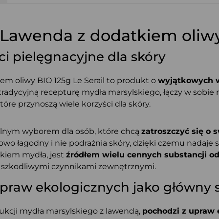
Lawenda z dodatkiem oliwy 
i pielęgnacyjne dla skóry
m oliwy BIO 125g Le Serail to produkt o
wyjątkowych w
dycyjną recepturę mydła marsylskiego, łączy w sobie nat
óre przynoszą wiele korzyści dla skóry.
ealnym wyborem dla osób, które chcą
zatroszczyć się o 
kowo łagodny i nie podrażnia skóry, dzięki czemu nadaje 
kiem mydła, jest
źródłem wielu cennych substancji o
zed szkodliwymi czynnikami zewnętrznymi.
upraw ekologicznych jako główny 
ukcji mydła marsylskiego z lawendą,
pochodzi z upraw 