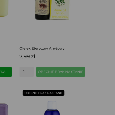
Olejek Eteryczny Anyżowy
7,99 zł
YKA
OBECNIE BRAK NA STANIE
SZYBKI PODGLĄD
OBECNIE BRAK NA STANIE