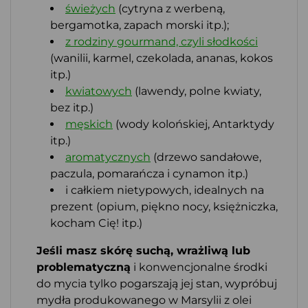
świeżych
(cytryna z werbeną,
bergamotka, zapach morski itp.);
z rodziny gourmand, czyli słodkości
(wanilii, karmel, czekolada, ananas, kokos
itp.)
kwiatowych
(lawendy, polne kwiaty,
bez itp.)
męskich
(wody kolońskiej, Antarktydy
itp.)
aromatycznych
(drzewo sandałowe,
paczula, pomarańcza i cynamon itp.)
i całkiem nietypowych, idealnych na
prezent (opium, piękno nocy, księżniczka,
kocham Cię! itp.)
Jeśli masz skórę suchą, wrażliwą lub
problematyczną
i konwencjonalne środki
do mycia tylko pogarszają jej stan, wypróbuj
mydła produkowanego w Marsylii z olei