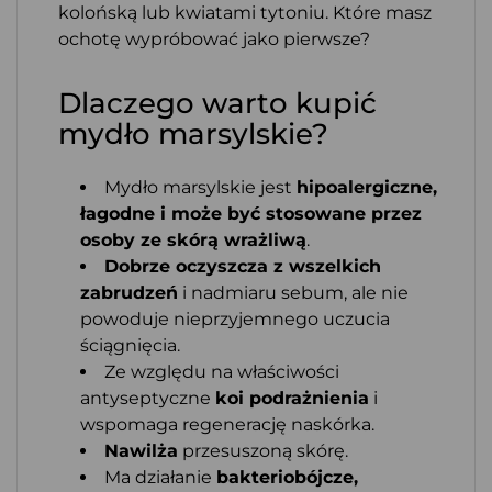
kolońską lub kwiatami tytoniu. Które masz
ochotę wypróbować jako pierwsze?
Dlaczego warto kupić
mydło marsylskie?
Mydło marsylskie jest
hipoalergiczne,
łagodne i może być stosowane przez
osoby ze skórą wrażliwą
.
Dobrze oczyszcza z wszelkich
zabrudzeń
i nadmiaru sebum, ale nie
powoduje nieprzyjemnego uczucia
ściągnięcia.
Ze względu na właściwości
antyseptyczne
koi podrażnienia
i
wspomaga regenerację naskórka.
Nawilża
przesuszoną skórę.
Ma działanie
bakteriobójcze,