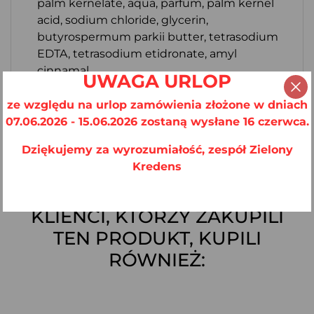
palm kernelate, aqua, parfum, palm kernel
acid, sodium chloride, glycerin,
butyrospermum parkii butter, tetrasodium
EDTA, tetrasodium etidronate, amyl
cinnamal
UWAGA URLOP
Data ważności:
12 miesięcy od pierwszego
ze względu na urlop zamówienia złożone w dniach
użycia.
07.06.2026 - 15.06.2026 zostaną wysłane 16 czerwca.
Dziękujemy za wyrozumiałość, zespół Zielony
Kredens
KLIENCI, KTÓRZY ZAKUPILI
TEN PRODUKT, KUPILI
RÓWNIEŻ: