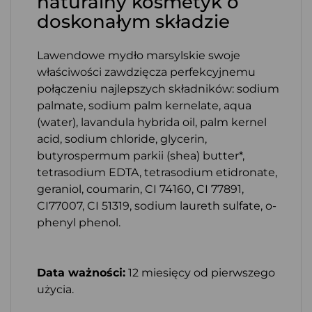
naturalny kosmetyk o
doskonałym składzie
Lawendowe mydło marsylskie swoje
właściwości zawdzięcza perfekcyjnemu
połączeniu najlepszych składników: sodium
palmate, sodium palm kernelate, aqua
(water), lavandula hybrida oil, palm kernel
acid, sodium chloride, glycerin,
butyrospermum parkii (shea) butter*,
tetrasodium EDTA, tetrasodium etidronate,
geraniol, coumarin, CI 74160, CI 77891,
CI77007, CI 51319, sodium laureth sulfate, o-
phenyl phenol.
Data ważności:
12 miesięcy od pierwszego
użycia.