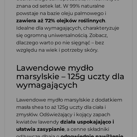
znana od setek lat. W 99% naturalne
powstaje na bazie oleju palmowego i
zawiera aż 72% olejków roślinnych
.
Idealne dla wymagających, charakteryzuje
się ogromną uniwersalnością. Zobacz,
dlaczego warto po nie sięgnąć – bez
względu na wiek i potrzeby skóry.
Lawendowe mydło
marsylskie – 125g uczty dla
wymagających
Lawendowe mydło marsylskie z dodatkiem
masła shea to aż 125g uczty dla ciała i
zmysłów. Odświeżający i kojący zapach
kwiatów lawendy
działa uspokajająco i
ułatwia zasypianie
, a cenne składniki
odżywcze dbają o
odpowiednie nawilżenie