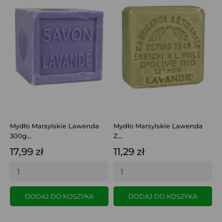
Mydło Marsylskie Lawenda
Mydło Marsylskie Lawenda
M
300g...
Z...
B
17,99 zł
11,29 zł
8
DODAJ DO KOSZYKA
DODAJ DO KOSZYKA