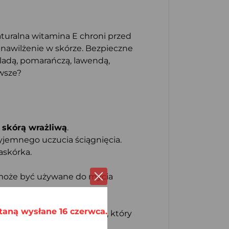
aturalna witamina E chroni przed
nawilżenie w skórze. Bezpieczne
ladą, pomarańczą, lawendą,
wsze?
 skórą wrażliwą
.
yjemnego uczucia ściągnięcia.
askórka.
 może być używane do mycia
taną wysłane 16 czerwca.
rzypadku oleju palmowego, który
ów zewnętrznych.