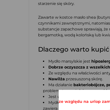
starzenie się skóry.
Zawarte w kostce masło shea (buty
czynnikami zewnętrznymi, natomiast
substancje zapachowe sprawiają, że 
bergamotką, wodą kolońską lub kwia
Dlaczego warto kupić
Mydło marsylskie jest
hipoaler
Dobrze oczyszcza z wszelkic
Ze względu na właściwości an
Nawilża
przesuszoną skórę.
Ma działanie
bakteriobójcze, 
problematycznej skóry, na przykła
Jest uniwersalne – możesz go
ze względu na urlop zam
Mydło marsylskie jest produkt
zawiera sporą ilość witaminy E
chr