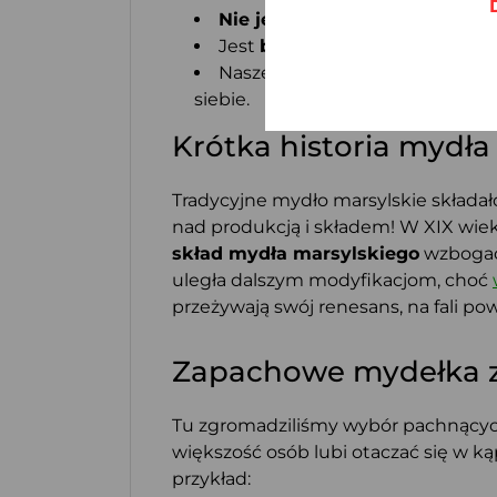
Nie jest testowane na zwierz
Jest
biodegradowalne
i przyja
Nasze mydełka z Marsylii dod
siebie.
Krótka historia mydła
Tradycyjne mydło marsylskie składało
nad produkcją i składem! W XIX wie
skład mydła marsylskiego
wzbogac
uległa dalszym modyfikacjom, choć
przeżywają swój renesans, na fali p
Zapachowe mydełka z Ma
Tu zgromadziliśmy wybór pachnących
większość osób lubi otaczać się w 
przykład: