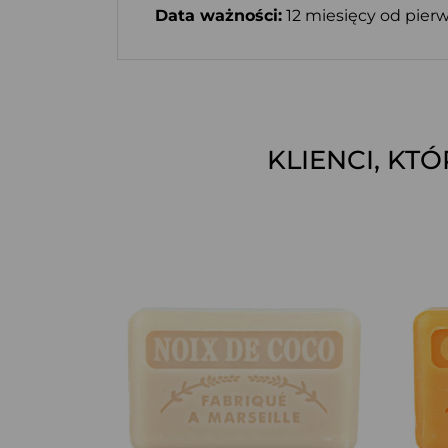
Data ważności:
12 miesięcy od pierw
KLIENCI, KT
SZYBKI PODGLĄD