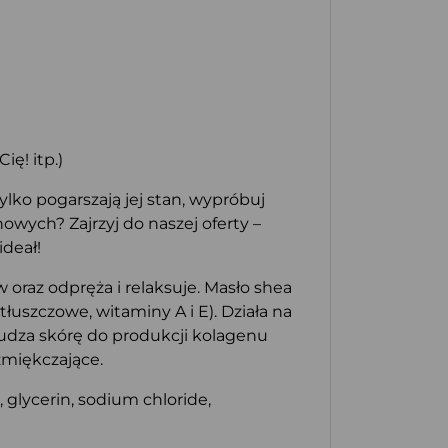
ę! itp.)
lko pogarszają jej stan, wypróbuj
wych? Zajrzyj do naszej oferty –
deał!
oraz odpręża i relaksuje. Masło shea
uszczowe, witaminy A i E). Działa na
obudza skórę do produkcji kolagenu
zmiękczające.
glycerin, sodium chloride,