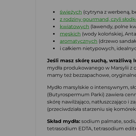
świeżych
(cytryna z werbeną, b
z rodziny gourmand, czyli słodk
kwiatowych
(lawendy, polne kwi
męskich
(wody kolońskiej, Antar
aromatycznych
(drzewo sandało
i całkiem nietypowych, idealnyc
Jeśli masz skórę suchą, wrażliwą
mydła produkowanego w Marsylii z ol
mamy też bezzapachowe, oryginalne m
Mydło marsylskie o intensywnym, słod
(Butyrospermum Parki) zawiera cenne
skórę nawilżająco, natłuszczająco i 
(przeciwdziała starzeniu się komóre
Skład mydła:
sodium palmate, sodium
tetrasodium EDTA, tetrasodium editr