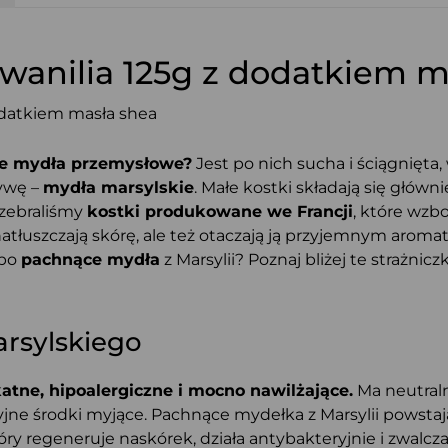
wanilia 125g z dodatkiem m
uje mydła przemysłowe?
Jest po nich sucha i ściągnięt
ywę –
mydła marsylskie
. Małe kostki składają się główni
u zebraliśmy
kostki produkowane we Francji
, które wzb
 natłuszczają skórę, ale też otaczają ją przyjemnym aroma
 po
pachnące mydła
z Marsylii? Poznaj bliżej te strażnicz
rsylskiego
atne, hipoalergiczne i mocno nawilżające.
Ma neutraln
yjne środki myjące. Pachnące mydełka z Marsylii powsta
ry regeneruje naskórek, działa antybakteryjnie i zwalcz