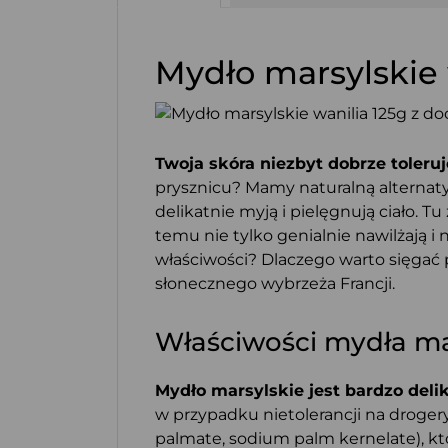
Mydło marsylskie 
Twoja skóra niezbyt dobrze toler
prysznicu? Mamy naturalną alternat
delikatnie myją i pielęgnują ciało. T
temu nie tylko genialnie nawilżają i
właściwości? Dlaczego warto sięgać
słonecznego wybrzeża Francji.
Właściwości mydła ma
Mydło marsylskie jest bardzo delik
w przypadku nietolerancji na droger
palmate, sodium palm kernelate), któ