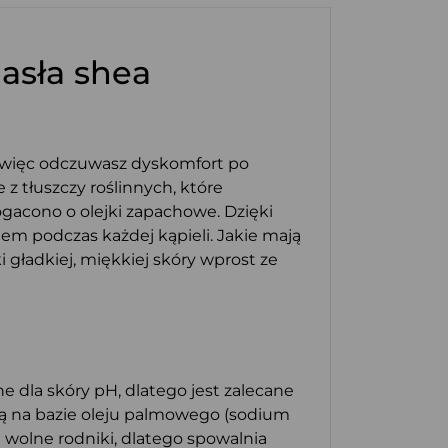
asła shea
a, więc odczuwasz dyskomfort po
e z tłuszczy roślinnych, które
ogacono o olejki zapachowe. Dzięki
tem podczas każdej kąpieli. Jakie mają
ki gładkiej, miękkiej skóry wprost ze
e dla skóry pH, dlatego jest zalecane
ją na bazie oleju palmowego (sodium
a wolne rodniki, dlatego spowalnia