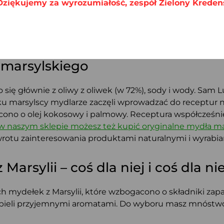
Dziękujemy za wyrozumiałość, zespół Zielony Kreden
ętach
, ani nie zawiera tłuszczów odzwierzęcych.
zne dla środowiska.
atkowo
pięknie pachną
. Wybór aromatów jest bardzo szer
 marsylskiego
 się głównie z oliwy z oliwek (w 72%), sody i wody. Sam
ku marsylscy mydlarze zaczęli wprowadzać do receptur 
ono o olej kokosowy i palmowy. Receptura współcześn
w naszym sklepie możesz też kupić oryginalne mydła mar
owrotu zainteresowania produktami naturalnymi i wyrab
rsylii – coś dla niej i coś dla ni
 mydełek z Marsylii, które wzbogacono o składniki za
kąpieli przyjemnymi aromatami. Do wyboru masz mnóstwo