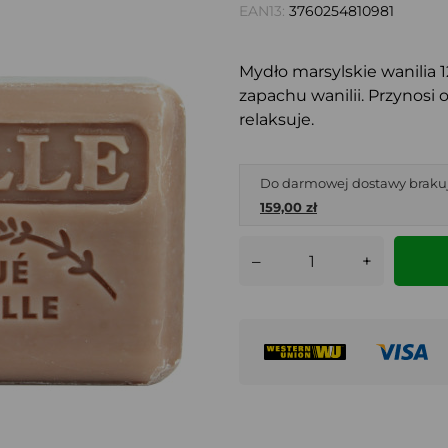
EAN13:
3760254810981
Mydło marsylskie wanilia 
zapachu wanilii. Przynosi 
relaksuje.
Do darmowej dostawy braku
159,00 zł
–
+