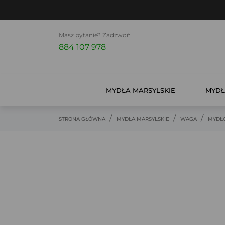
Masz pytanie? Zadzwoń
884 107 978
MYDŁA MARSYLSKIE
MYDŁ
STRONA GŁÓWNA
MYDŁA MARSYLSKIE
WAGA
MYDŁO