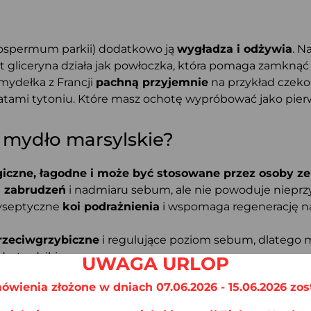
rospermum parkii) dodatkowo ją
wygładza i odżywia
. N
 gliceryna działa jak powłoczka, która pomaga zamknąć 
mydełka z Francji
pachną przyjemnie
na przykład czeko
tami tytoniu. Które masz ochotę wypróbować jako pier
 mydło marsylskie?
giczne, łagodne i może być stosowane przez osoby ze
h zabrudzeń
i nadmiaru sebum, ale nie powoduje nieprz
tyseptyczne
koi podrażnienia
i wspomaga regenerację n
przeciwgrzybiczne
i regulujące poziom sebum, dlatego
d z trądzikiem.
UWAGA URLOP
 używać
do mycia ciała, twarzy, a nawet włosów
.
ówienia złożone w dniach 07.06.2026 - 15.06.2026 zos
em powstałym na bazie naturalnych substancji, w tym p
oniącej przez działaniem wolnych rodników
i czynnik