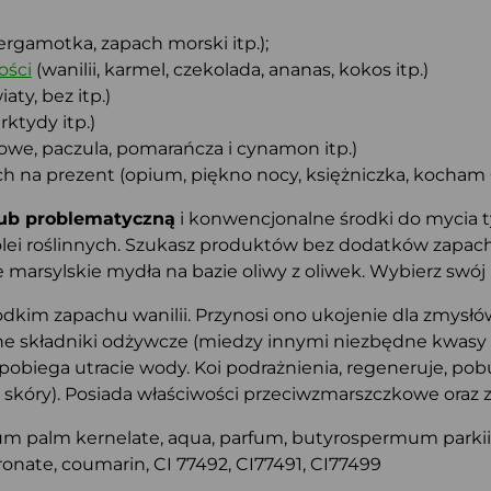
ergamotka, zapach morski itp.);
ości
(wanilii, karmel, czekolada, ananas, kokos itp.)
aty, bez itp.)
ktydy itp.)
we, paczula, pomarańcza i cynamon itp.)
h na prezent (opium, piękno nocy, księżniczka, kocham Ci
 lub problematyczną
i konwencjonalne środki do mycia ty
ei roślinnych. Szukasz produktów bez dodatków zapacho
arsylskie mydła na bazie oliwy z oliwek. Wybierz swój i
kim zapachu wanilii. Przynosi ono ukojenie dla zmysłów 
 składniki odżywcze (miedzy innymi niezbędne kwasy tł
zapobiega utracie wody. Koi podrażnienia, regeneruje, p
k skóry). Posiada właściwości przeciwzmarszczkowe oraz 
 palm kernelate, aqua, parfum, butyrospermum parkii, 
onate, coumarin, CI 77492, CI77491, CI77499