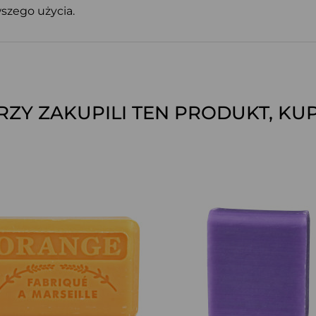
szego użycia.
ÓRZY ZAKUPILI TEN PRODUKT, KUP
SZYBKI PODGLĄD
SZYBKI PODGLĄD