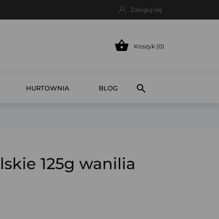
Zaloguj się

Koszyk (0)

HURTOWNIA
BLOG
skie 125g wanilia