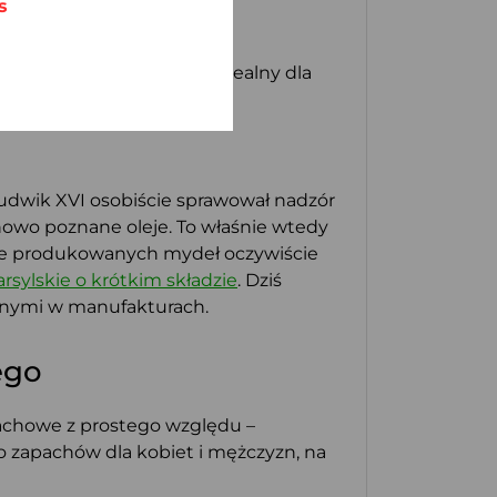
s
oki, więc każdy znajdzie idealny dla
 Ludwik XVI osobiście sprawował nadzór
nowo poznane oleje. To właśnie wtedy
ie produkowanych mydeł oczywiście
sylskie o krótkim składzie
. Dziś
ianymi w manufakturach.
ego
pachowe z prostego względu –
 zapachów dla kobiet i mężczyzn, na