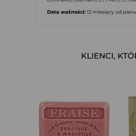
Data ważności:
12 miesięcy od pierw
KLIENCI, KT
SZYBKI PODGLĄD