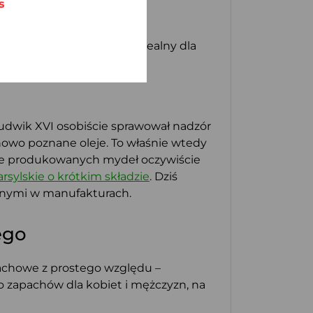
s
oki, więc każdy znajdzie idealny dla
 Ludwik XVI osobiście sprawował nadzór
nowo poznane oleje. To właśnie wtedy
ie produkowanych mydeł oczywiście
sylskie o krótkim składzie
. Dziś
ianymi w manufakturach.
ego
pachowe z prostego względu –
 zapachów dla kobiet i mężczyzn, na