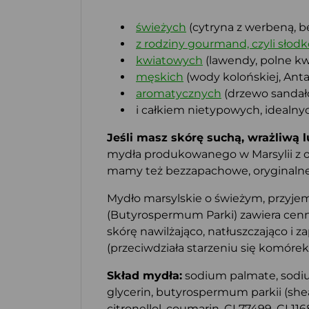
świeżych
(cytryna z werbeną, b
z rodziny gourmand, czyli słodk
kwiatowych
(lawendy, polne kwi
męskich
(wody kolońskiej, Antar
aromatycznych
(drzewo sandało
i całkiem nietypowych, idealnyc
Jeśli masz skórę suchą, wrażliwą
mydła produkowanego w Marsylii z ol
mamy też bezzapachowe, oryginalne m
Mydło marsylskie o świeżym, przyjemn
(Butyrospermum Parki) zawiera cenne
skórę nawilżająco, natłuszczająco i 
(przeciwdziała starzeniu się komóre
Skład mydła:
sodium palmate, sodium
glycerin, butyrospermum parkii (shea)
citronellol, coumarin, CI 77499, CI 11