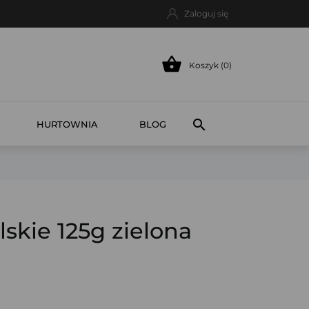
Zaloguj się

Koszyk (0)

HURTOWNIA
BLOG
skie 125g zielona