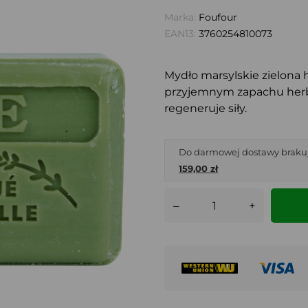
Marka:
Foufour
EAN13:
3760254810073
Mydło marsylskie zielona 
przyjemnym zapachu herbat
regeneruje siły.
Do darmowej dostawy braku
159,00 zł
–
+