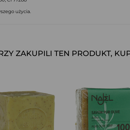
szego użycia.
ÓRZY ZAKUPILI TEN PRODUKT, KUP
SZYBKI PODGLĄD
SZYBKI PODGLĄD