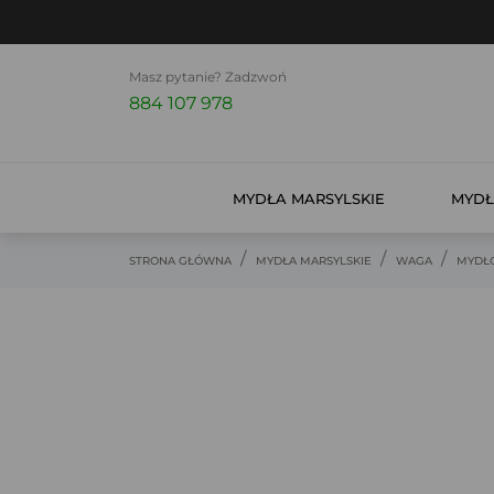
Masz pytanie? Zadzwoń
884 107 978
MYDŁA MARSYLSKIE
MYDŁ
STRONA GŁÓWNA
MYDŁA MARSYLSKIE
WAGA
MYDŁO