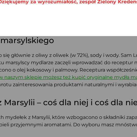
Dziękujemy za wyrozumiałość, zespół Zielony Kreden
ętach
, ani nie zawiera tłuszczów odzwierzęcych.
zne dla środowiska.
atkowo
pięknie pachną
. Wybór aromatów jest bardzo szer
 marsylskiego
 się głównie z oliwy z oliwek (w 72%), sody i wody. Sam
ku marsylscy mydlarze zaczęli wprowadzać do receptur 
ono o olej kokosowy i palmowy. Receptura współcześn
w naszym sklepie możesz też kupić oryginalne mydła mar
owrotu zainteresowania produktami naturalnymi i wyrab
rsylii – coś dla niej i coś dla ni
 mydełek z Marsylii, które wzbogacono o składniki za
kąpieli przyjemnymi aromatami. Do wyboru masz mnóstwo