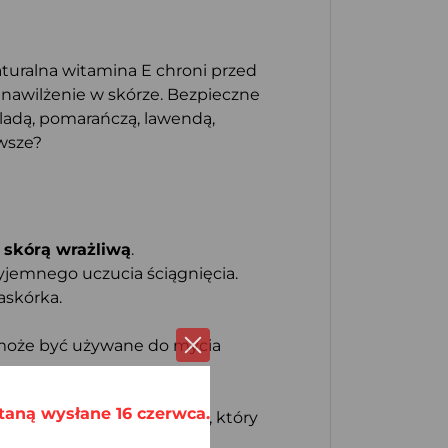
aturalna witamina E chroni przed
nawilżenie w skórze. Bezpieczne
ladą, pomarańczą, lawendą,
wsze?
 skórą wrażliwą
.
yjemnego uczucia ściągnięcia.
askórka.
 może być używane do mycia
taną wysłane 16 czerwca.
rzypadku oleju palmowego, który
ów zewnętrznych.