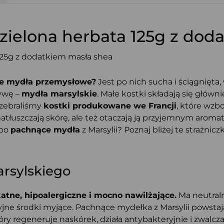
zielona herbata 125g z dod
uje mydła przemysłowe?
Jest po nich sucha i ściągnięt
ywę –
mydła marsylskie
. Małe kostki składają się główni
u zebraliśmy
kostki produkowane we Francji
, które wzb
 natłuszczają skórę, ale też otaczają ją przyjemnym aroma
 po
pachnące mydła
z Marsylii? Poznaj bliżej te strażnicz
rsylskiego
atne, hipoalergiczne i mocno nawilżające.
Ma neutraln
yjne środki myjące. Pachnące mydełka z Marsylii powsta
ry regeneruje naskórek, działa antybakteryjnie i zwalcz