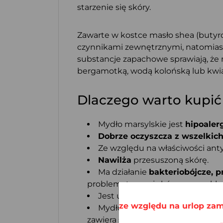
starzenie się skóry.
Zawarte w kostce masło shea (buty
czynnikami zewnętrznymi, natomiast
substancje zapachowe sprawiają, że 
bergamotką, wodą kolońską lub kwia
Dlaczego warto kupić
Mydło marsylskie jest
hipoaler
Dobrze oczyszcza z wszelkic
Ze względu na właściwości an
Nawilża
przesuszoną skórę.
Ma działanie
bakteriobójcze, 
problematycznej skóry, na przykła
Jest uniwersalne – możesz go
ze względu na urlop zam
Mydło marsylskie jest produkt
zawiera sporą ilość witaminy E
chr