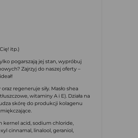
ę! itp.)
lko pogarszają jej stan, wypróbuj
wych? Zajrzyj do naszej oferty –
deał!
oraz regeneruje siły. Masło shea
uszczowe, witaminy A i E). Działa na
obudza skórę do produkcji kolagenu
zmiękczające.
 kernel acid, sodium chloride,
l cinnamal, linalool, geraniol,