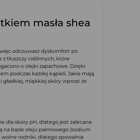
atkiem masła shea
a, więc odczuwasz dyskomfort po
e z tłuszczy roślinnych, które
ogacono o olejki zapachowe. Dzięki
tem podczas każdej kąpieli. Jakie mają
ki gładkiej, miękkiej skóry wprost ze
e dla skóry pH, dlatego jest zalecane
ją na bazie oleju palmowego (sodium
a wolne rodniki, dlatego spowalnia