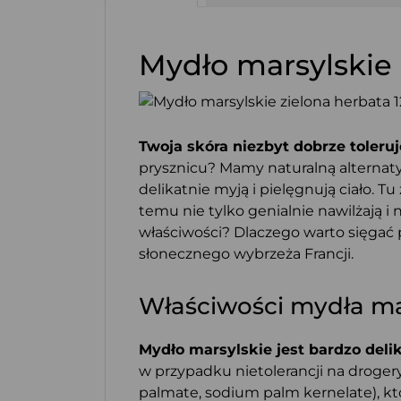
Mydło marsylskie 
Twoja skóra niezbyt dobrze toler
prysznicu? Mamy naturalną alternat
delikatnie myją i pielęgnują ciało. T
temu nie tylko genialnie nawilżają i
właściwości? Dlaczego warto sięgać
słonecznego wybrzeża Francji.
Właściwości mydła ma
Mydło marsylskie jest bardzo delik
w przypadku nietolerancji na droger
palmate, sodium palm kernelate), któ