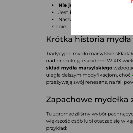
Nie jest testowane na zwierz
Jest
biodegradowalne
i przyja
Nasze mydełka z Marsylii dod
siebie.
Krótka historia mydła
Tradycyjne mydło marsylskie składało
nad produkcją i składem! W XIX wie
skład mydła marsylskiego
wzbogac
uległa dalszym modyfikacjom, choć
przeżywają swój renesans, na fali p
Zapachowe mydełka z Ma
Tu zgromadziliśmy wybór pachnących
większość osób lubi otaczać się w 
przykład: