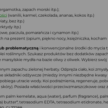
ergamotka, zapach morski itp.);
ości
(wanilii, karmel, czekolada, ananas, kokos itp.)
aty, bez itp.)
ktydy itp.)
we, paczula, pomarańcza i cynamon itp.)
h na prezent (opium, piękno nocy, księżniczka, kocham Ci
 lub problematyczną
i konwencjonalne środki do mycia ty
ei roślinnych. Szukasz produktów bez dodatków zapacho
arsylskie mydła na bazie oliwy z oliwek. Wybierz swój i
ym zapachu zielonej herbaty. Odpręża ciało, koi zmysły 
 składniki odżywcze (miedzy innymi niezbędne kwasy tł
zapobiega utracie wody. Koi podrażnienia, regeneruje, p
k skóry). Posiada właściwości przeciwzmarszczkowe oraz 
 palm kernelate, aqua (water), parfum (fragrance), palm
 butter*, tetrasodium EDTA, tetrasodium etidronate, hexy
680, CI 77288