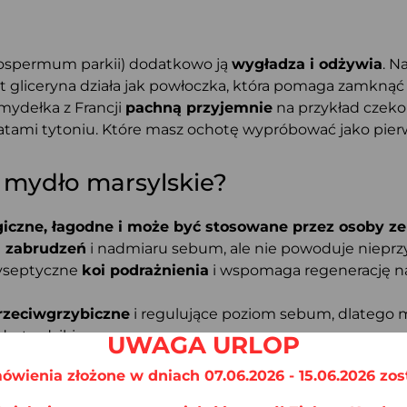
rospermum parkii) dodatkowo ją
wygładza i odżywia
. N
 gliceryna działa jak powłoczka, która pomaga zamknąć 
mydełka z Francji
pachną przyjemnie
na przykład czeko
tami tytoniu. Które masz ochotę wypróbować jako pier
 mydło marsylskie?
giczne, łagodne i może być stosowane przez osoby ze
h zabrudzeń
i nadmiaru sebum, ale nie powoduje nieprz
tyseptyczne
koi podrażnienia
i wspomaga regenerację n
przeciwgrzybiczne
i regulujące poziom sebum, dlatego
d z trądzikiem.
UWAGA URLOP
 używać
do mycia ciała, twarzy, a nawet włosów
.
ówienia złożone w dniach 07.06.2026 - 15.06.2026 zos
em powstałym na bazie naturalnych substancji, w tym p
oniącej przez działaniem wolnych rodników
i czynnik