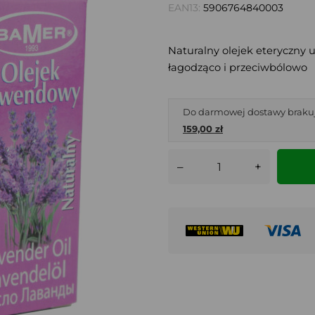
EAN13:
5906764840003
Naturalny olejek eteryczny 
łagodząco i przeciwbólowo
Do darmowej dostawy braku
159,00 zł
–
+