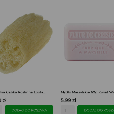
lna Gąbka Roślinna Loofa...
Mydło Marsylskie 60g Kwiat Wi
 zł
5,99 zł
DODAJ DO KOSZYKA
DODAJ DO KOSZ
SZYBKI PODGLĄD
SZYBKI PODGLĄD