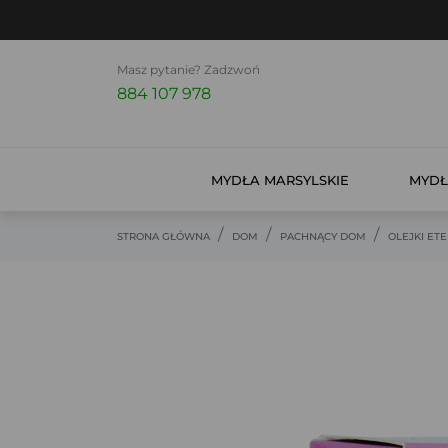
Masz pytanie? Zadzwoń
884 107 978
MYDŁA MARSYLSKIE
MYDŁ
STRONA GŁÓWNA
DOM
PACHNĄCY DOM
OLEJKI ET