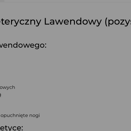
 eteryczny Lawendowy (poz
awendowego:
kowych
ą
i opuchnięte nogi
etyce: