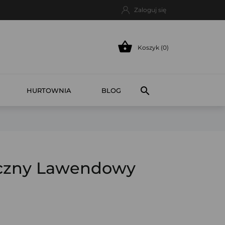
Zaloguj się

Koszyk (0)

HURTOWNIA
BLOG
yczny Lawendowy