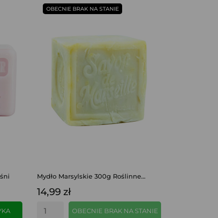
OBECNIE BRAK NA STANIE
śni
Mydło Marsylskie 300g Roślinne...
14,99 zł
YKA
OBECNIE BRAK NA STANIE
SZYBKI PODGLĄD