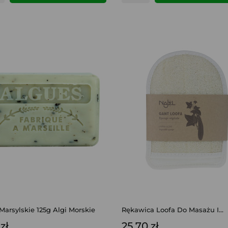
Marsylskie 125g Algi Morskie
Rękawica Loofa Do Masażu I...
zł
25,70 zł