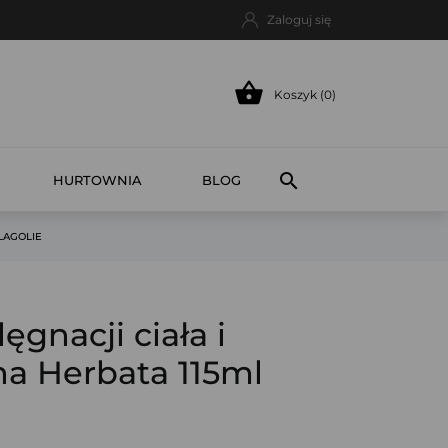
Zaloguj się

Koszyk (0)

HURTOWNIA
BLOG
LAGOLIE
ęgnacji ciała i
na Herbata 115ml