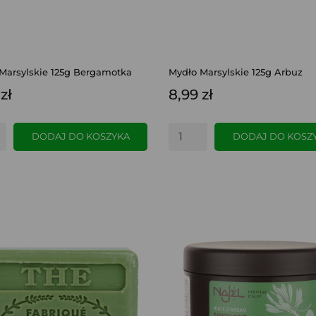
Marsylskie 125g Bergamotka
Mydło Marsylskie 125g Arbuz
zł
8,99 zł
DODAJ DO KOSZYKA
DODAJ DO KOSZ
SZYBKI PODGLĄD
SZYBKI PODGLĄD