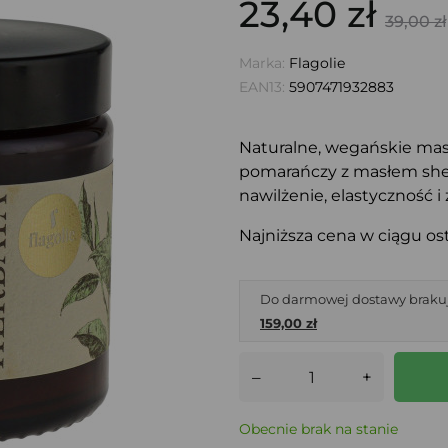
23,40 zł
39,00 zł
Marka:
Flagolie
EAN13:
5907471932883
Naturalne, wegańskie mas
pomarańczy z masłem shea
nawilżenie, elastyczność i
Najniższa cena w ciągu ost
Do darmowej dostawy braku
159,00 zł
–
+
Obecnie brak na stanie