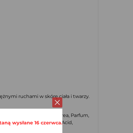
ężnymi ruchami w skórę ciała i twarzy.
il, Glyceryl Stearate SE, Urea, Parfum,
, Phenoxyethanol, Benzoic Acid,
taną wysłane 16 czerwca.
Limonene, Linalool