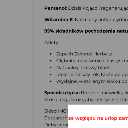
Pantenol
: Działa kojąco i regenerują
Witamina E
: Naturalny antyoksydan
95% składników pochodzenia natu
Zalety
Zapach Zielonej Herbaty
Głębokie nawilżenie i elastyczn
Naturalny, zdrowy blask
Idealne na cały rok, także po op
Wydajne, w szklanym słoiku d
Sposób użycia:
Rozgrzej niewielką i
Stosuj regularnie, aby cieszyć się zd
Skład INCI: Aqua, Butyrospermum Parki
Ceteareth – 20, Olea Europaea Fruit 
ze względu na urlop zam
Dehydroacetic Acid, Benzyl Salicylate,