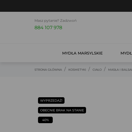
Masz pytanie? Zadzwoń
884 107 978
MYDŁA MARSYLSKIE
MYDŁ
STRONA GŁÓWNA
KOSMETYKI
CIAŁO
MASŁA I BALSA
WYPRZEDAŻ!
OBECNIE BRAK NA STANIE
40%