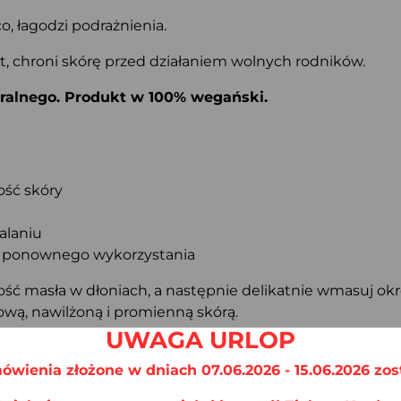
co, łagodzi podrażnienia.
t, chroni skórę przed działaniem wolnych rodników.
ralnego. Produkt w 100% wegański.
ość skóry
alaniu
o ponownego wykorzystania
lość masła w dłoniach, a następnie delikatnie wmasuj okr
rową, nawilżoną i promienną skórą.
UWAGA URLOP
i Butter, Glycerin, Cetearyl Alcohol, Persea Gratissima O
Oil, Panthenol, Sodium Polyacrylate, Tocopheryl Acetate
ówienia złożone w dniach 07.06.2026 - 15.06.2026 zos
 Citral, Citronellol, Hexyl Cinnamal, Hydroxycitronellal, 