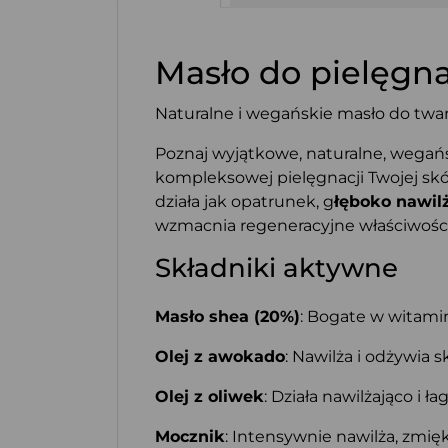
Masło do pielęgnac
Naturalne i wegańskie masło do twarz
Poznaj wyjątkowe, naturalne, wegańs
kompleksowej pielęgnacji Twojej skó
działa jak opatrunek, g
łęboko nawil
wzmacnia regeneracyjne właściwości 
Składniki aktywne
Masło shea (20%)
: Bogate w witamin
Olej z awokado
: Nawilża i odżywia 
Olej z oliwek
: Działa nawilżająco i 
Mocznik
: Intensywnie nawilża, zmię