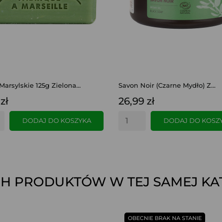
arsylskie 125g Zielona...
Savon Noir (czarne Mydło) Z...
zł
26,99 zł
DODAJ DO KOSZYKA
DODAJ DO KOSZ
CH PRODUKTÓW W TEJ SAMEJ KAT
SZYBKI PODGLĄD
SZYBKI PODGLĄD
OBECNIE BRAK NA STANIE