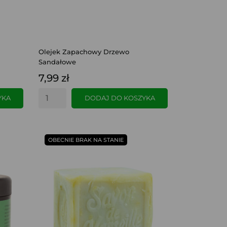
Olejek Zapachowy Drzewo
Sandałowe
7,99 zł
YKA
DODAJ DO KOSZYKA
SZYBKI PODGLĄD
OBECNIE BRAK NA STANIE