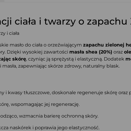
ji ciała i twarzy o zapachu
y i ciała
kie masło do ciała o orzeźwiającym
zapachu zielonej h
ry. Dzięki wysokiej zawartości
masła shea (20%)
oraz
ol
żając skórę
, czyniąc ją sprężystą i elastyczną. Dodatek
mo
masła, zapewniając skórze zdrowy, naturalny blask.
y i kwasy tłuszczowe, doskonale regeneruje skórę oraz p
skórę, wspomagając jej regenerację.
łagodząco, wzmacnia barierę ochronną skóry.
kcza naskórek i poprawia jego elastyczność.