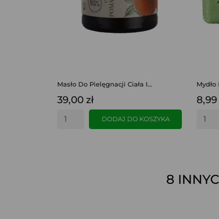
Masło Do Pielęgnacji Ciała I...
Mydło M
39,00 zł
8,99 
DODAJ DO KOSZYKA
8 INNY
SZYBKI PODGLĄD