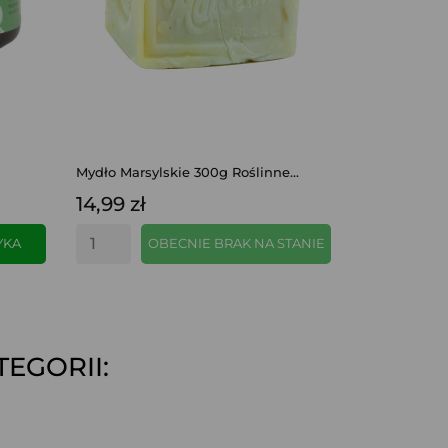
Mydło Marsylskie 300g Roślinne...
14,99 zł
YKA
OBECNIE BRAK NA STANIE
EGORII:
SZYBKI PODGLĄD