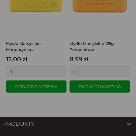
Mydło Marsylskie
Mydło Marsylskie 125g
M
Mandarynka...
Pomarańcza
M
12,00 zł
8,99 zł
8
DODAJ DO KOSZYKA
DODAJ DO KOSZYKA

PRODUKTY