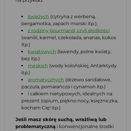
na przykład:
świeżych
(cytryna z werbeną,
bergamotka, zapach morski itp.);
z rodziny gourmand, czyli słodkości
(wanilii, karmel, czekolada, ananas, kokos
itp.)
kwiatowych
(lawendy, polne kwiaty,
bez itp.)
męskich
(wody kolońskiej, Antarktydy
itp.)
aromatycznych
(drzewo sandałowe,
paczula, pomarańcza i cynamon itp.)
i całkiem nietypowych, idealnych na
prezent (opium, piękno nocy, księżniczka,
kocham Cię! itp.)
Jeśli masz skórę suchą, wrażliwą lub
problematyczną
i konwencjonalne środki