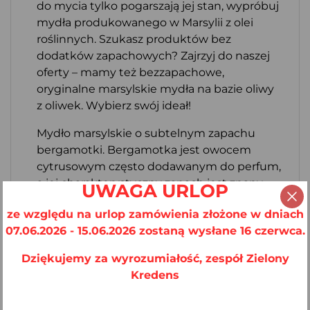
do mycia tylko pogarszają jej stan, wypróbuj
mydła produkowanego w Marsylii z olei
roślinnych. Szukasz produktów bez
dodatków zapachowych? Zajrzyj do naszej
oferty – mamy też bezzapachowe,
oryginalne marsylskie mydła na bazie oliwy
z oliwek. Wybierz swój ideał!
Mydło marsylskie o subtelnym zapachu
bergamotki. Bergamotka jest owocem
cytrusowym często dodawanym do perfum,
a jej charakterystyczny zapach jest znany
UWAGA URLOP
wszystkim miłośnikom herbaty Earl Gray.
ze względu na urlop zamówienia złożone w dniach
Masło shea (Butyrospermum Parki) zawiera
07.06.2026 - 15.06.2026 zostaną wysłane 16 czerwca.
cenne składniki odżywcze (miedzy innymi
niezbędne kwasy tłuszczowe, witaminy A i
Dziękujemy za wyrozumiałość, zespół Zielony
E). Działa na skórę nawilżająco,
Kredens
natłuszczająco i zapobiega utracie wody. Koi
podrażnienia, regeneruje, pobudza skórę do