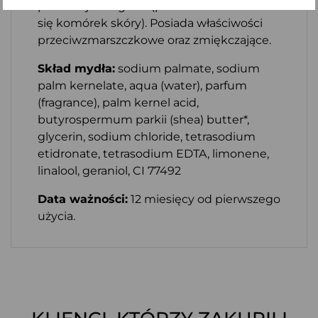
produkcji kolagenu (przeciwdziała starzeniu
się komórek skóry). Posiada właściwości
przeciwzmarszczkowe oraz zmiękczające.
Skład mydła:
sodium palmate, sodium
palm kernelate, aqua (water), parfum
(fragrance), palm kernel acid,
butyrospermum parkii (shea) butter*,
glycerin, sodium chloride, tetrasodium
etidronate, tetrasodium EDTA, limonene,
linalool, geraniol, CI 77492
Data ważności:
12 miesięcy od pierwszego
użycia.