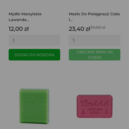
Mydło Marsylskie
Masło Do Pielęgnacji Ciała
Lawenda...
I...
39,00 zł
12,00 zł
23,40 zł
OBECNIE BRAK NA
DODAJ DO KOSZYKA
STANIE