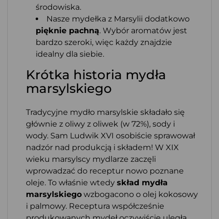
środowiska.
Nasze mydełka z Marsylii dodatkowo
pięknie pachną
. Wybór aromatów jest
bardzo szeroki, więc każdy znajdzie
idealny dla siebie.
Krótka historia mydła
marsylskiego
Tradycyjne mydło marsylskie składało się
głównie z oliwy z oliwek (w 72%), sody i
wody. Sam Ludwik XVI osobiście sprawował
nadzór nad produkcją i składem! W XIX
wieku marsylscy mydlarze zaczęli
wprowadzać do receptur nowo poznane
oleje. To właśnie wtedy
skład mydła
marsylskiego
wzbogacono o olej kokosowy
i palmowy. Receptura współcześnie
produkowanych mydeł oczywiście uległa