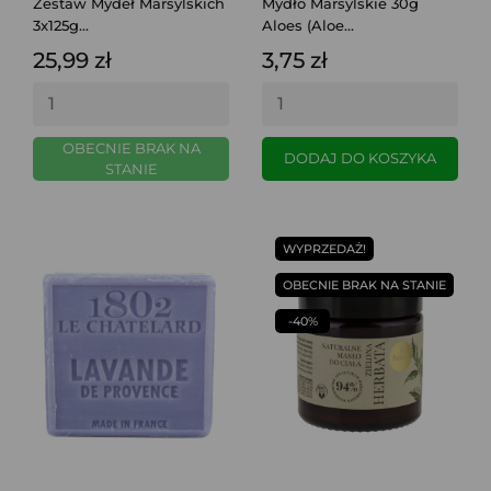
Zestaw Mydeł Marsylskich
Mydło Marsylskie 30g
3x125g...
Aloes (Aloe...
25,99 zł
3,75 zł
OBECNIE BRAK NA
DODAJ DO KOSZYKA
STANIE
WYPRZEDAŻ!
OBECNIE BRAK NA STANIE
-40%