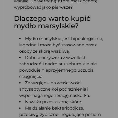
wanilią lub werbeną. Które masz ochotę
wypróbować jako pierwsze?
Dlaczego warto kupić
mydło marsylskie?
Mydło marsylskie jest hipoalergiczne,
łagodne i może być stosowane przez
osoby ze skórą wrażliwą.
Dobrze oczyszcza z wszelkich
zabrudzeń i nadmiaru sebum, ale nie
powoduje nieprzyjemnego uczucia
ściągnięcia.
Ze względu na właściwości
antyseptyczne koi podrażnienia i
wspomaga regenerację naskórka.
Nawilża przesuszoną skórę.
Ma działanie bakteriobójcze,
przeciwgrzybiczne i regulujące poziom