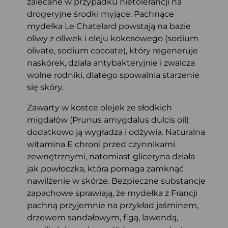
zalecane w przypadku nietolerancji na
drogeryjne środki myjące. Pachnące
mydełka Le Chatelard powstają na bazie
oliwy z oliwek i oleju kokosowego (sodium
olivate, sodium cocoate), który regeneruje
naskórek, działa antybakteryjnie i zwalcza
wolne rodniki, dlatego spowalnia starzenie
się skóry.
Zawarty w kostce olejek ze słodkich
migdałów (Prunus amygdalus dulcis oil)
dodatkowo ją wygładza i odżywia. Naturalna
witamina E chroni przed czynnikami
zewnętrznymi, natomiast gliceryna działa
jak powłoczka, która pomaga zamknąć
nawilżenie w skórze. Bezpieczne substancje
zapachowe sprawiają, że mydełka z Francji
pachną przyjemnie na przykład jaśminem,
drzewem sandałowym, figą, lawendą,