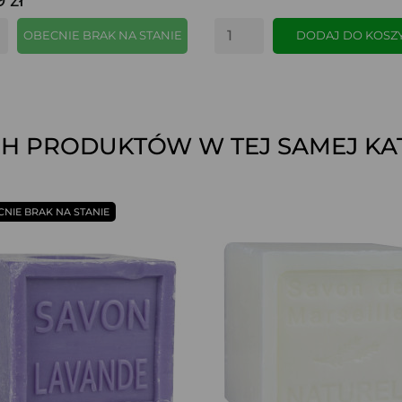
OBECNIE BRAK NA STANIE
DODAJ DO KOSZ
CH PRODUKTÓW W TEJ SAMEJ KAT
SZYBKI PODGLĄD
SZYBKI PODGLĄD
CNIE BRAK NA STANIE