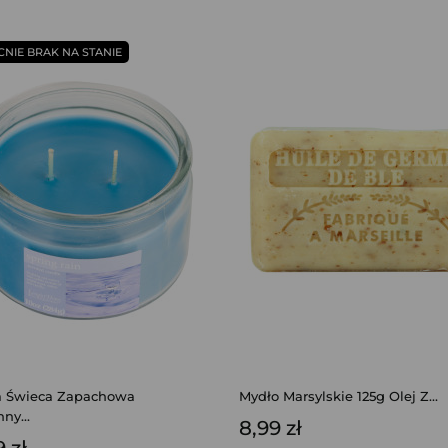
CNIE BRAK NA STANIE
a Świeca Zapachowa
Mydło Marsylskie 125g Olej Z...
ny...
8,99 zł
 zł