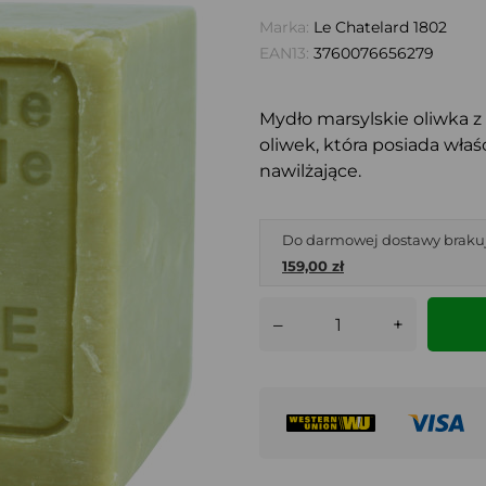
Marka:
Le Chatelard 1802
EAN13:
3760076656279
Mydło marsylskie oliwka z
oliwek, która posiada właś
nawilżające.
Do darmowej dostawy braku
159,00 zł
–
+