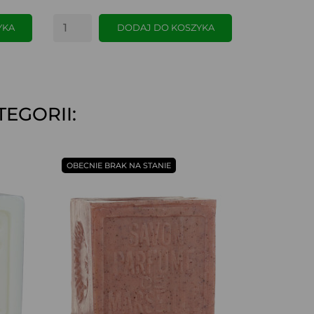
YKA
DODAJ DO KOSZYKA
EGORII:
SZYBKI PODGLĄD
OBECNIE BRAK NA STANIE