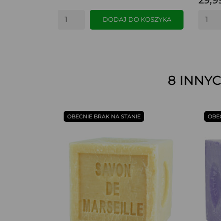
DODAJ DO KOSZYKA
8 INNY
SZYBKI PODGLĄD
OBECNIE BRAK NA STANIE
OBE