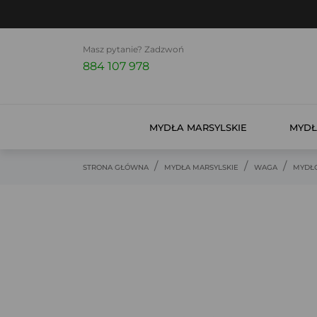
Masz pytanie? Zadzwoń
884 107 978
MYDŁA MARSYLSKIE
MYDŁ
STRONA GŁÓWNA
MYDŁA MARSYLSKIE
WAGA
MYDŁO