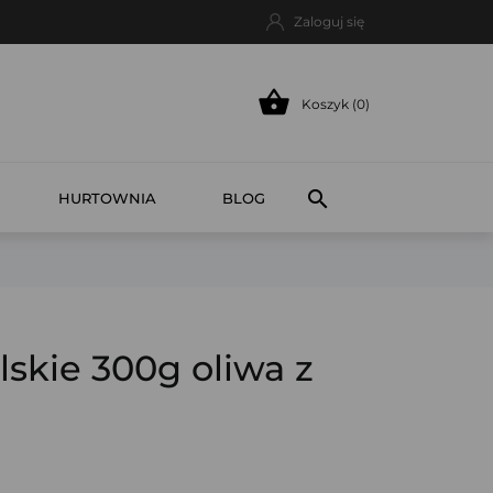
Zaloguj się

Koszyk (0)

HURTOWNIA
BLOG
skie 300g oliwa z