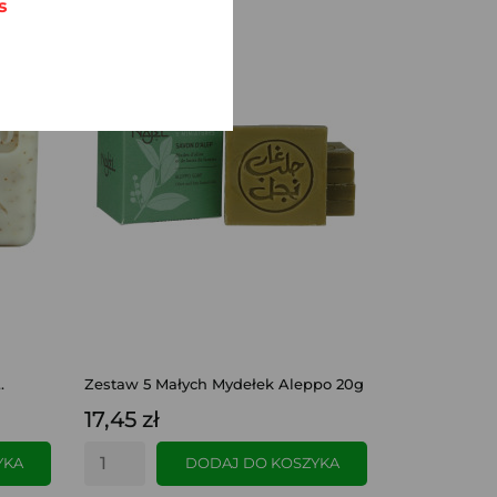
s
.
Zestaw 5 Małych Mydełek Aleppo 20g
17,45 zł
YKA
DODAJ DO KOSZYKA
SZYBKI PODGLĄD