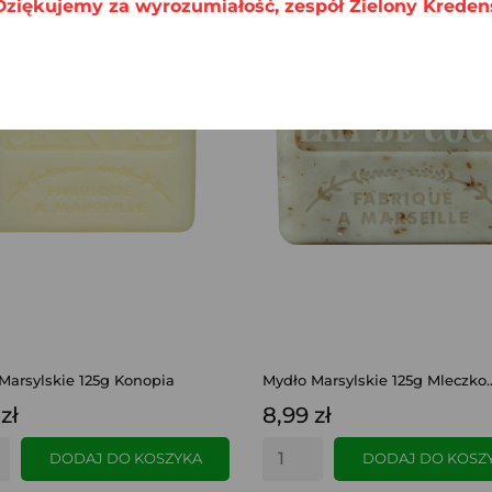
Dziękujemy za wyrozumiałość, zespół Zielony Kreden
Marsylskie 125g Konopia
Mydło Marsylskie 125g Mleczko..
zł
8,99 zł
DODAJ DO KOSZYKA
DODAJ DO KOSZ
SZYBKI PODGLĄD
SZYBKI PODGLĄD