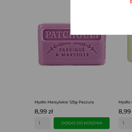
Mydło Marsylskie 125g Paczula
Mydło 
8,99 zł
8,99 
DODAJ DO KOSZYKA
SZYBKI PODGLĄD