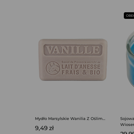
OBE
Mydło Marsylskie Wanilia Z Oślim...
Sojow
Wiosen
9,49 zł
29,99