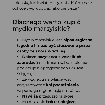
kolońską lub kwiatami tytoniu. Które masz
ochotę wypróbować jako pierwsze?
Dlaczego warto kupić
mydło marsylskie?
Mydło marsylskie jest
hipoalergiczne,
łagodne i może być stosowane przez
osoby ze skórą wrażliwą
.
Dobrze oczyszcza z wszelkich
zabrudzeń
i nadmiaru sebum, ale nie
powoduje nieprzyjemnego uczucia
ściągnięcia.
Ze względu na właściwości
antyseptyczne
koi podrażnienia
i
wspomaga regenerację naskórka.
Nawilża
przesuszoną skórę.
Ma działanie
bakteriobójcze,