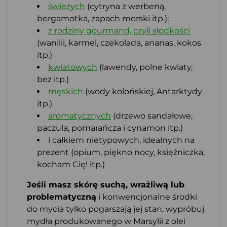
świeżych
(cytryna z werbeną,
bergamotka, zapach morski itp.);
z rodziny gourmand, czyli słodkości
(wanilii, karmel, czekolada, ananas, kokos
itp.)
kwiatowych
(lawendy, polne kwiaty,
bez itp.)
męskich
(wody kolońskiej, Antarktydy
itp.)
aromatycznych
(drzewo sandałowe,
paczula, pomarańcza i cynamon itp.)
i całkiem nietypowych, idealnych na
prezent (opium, piękno nocy, księżniczka,
kocham Cię! itp.)
Jeśli masz skórę suchą, wrażliwą lub
problematyczną
i konwencjonalne środki
do mycia tylko pogarszają jej stan, wypróbuj
mydła produkowanego w Marsylii z olei