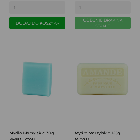
OBECNIE BRAK NA
DODAJ DO KOSZYKA
STANIE
Mydło Marsylskie 30g
Mydło Marsylskie 125g
Kwiat Lotosu
Migdał