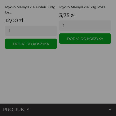
Mydło Marsylskie Fiołek 100g
Mydło Marsylskie 30g Róża
M
Le...
3,75 zł
8
12,00 zł
DODAJ DO KOSZYKA
DODAJ DO KOSZYKA

PRODUKTY