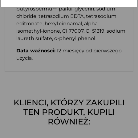
palm kernelate, aqua, parfum,
butyrospermum parkii, glycerin, sodium
chloride, tetrasodium EDTA, tetrasodium
editronate, hexyl cinnamal, alpha-
isomethyl-ionone, CI 77007, CI 51319, sodium
laureth sulfate, o-phenyl phenol
Data ważności:
12 miesięcy od pierwszego
użycia.
KLIENCI, KTÓRZY ZAKUPILI
TEN PRODUKT, KUPILI
RÓWNIEŻ: